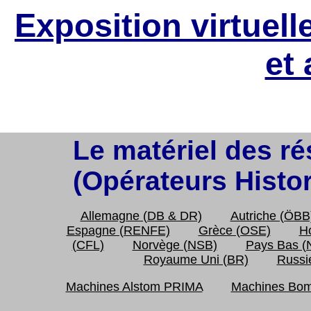
Exposition virtuelle
et 
Page affichée 143960
Le matériel des r
(Opérateurs Histo
Allemagne (DB & DR)
Autriche (ÖBB
Espagne (RENFE)
Grèce (OSE)
H
(CFL)
Norvège (NSB)
Pays Bas (
Royaume Uni (BR)
Russi
Machines Alstom PRIMA
Machines Bom