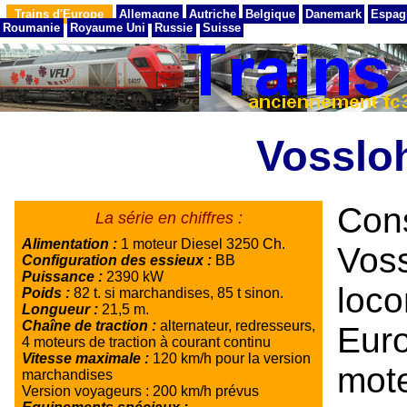
Trains d'Europe
Allemagne
Autriche
Belgique
Danemark
Espag
Roumanie
Royaume Uni
Russie
Suisse
Vosslo
Con
La série en chiffres :
Alimentation :
1 moteur Diesel 3250 Ch.
Vo
Configuration des essieux :
BB
Puissance :
2390 kW
loc
Poids :
82 t. si marchandises, 85 t sinon.
Longueur :
21,5 m.
Chaîne de traction :
alternateur, redresseurs,
Eur
4 moteurs de traction à courant continu
Vitesse maximale :
120 km/h pour la version
mot
marchandises
Version voyageurs : 200 km/h prévus