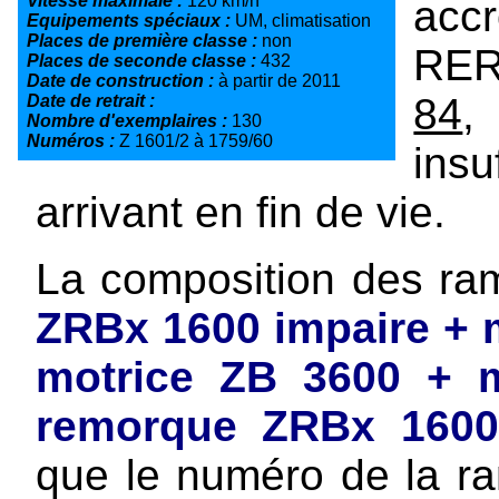
Vitesse maximale :
120 km/h
accr
Equipements spéciaux :
UM, climatisation
Places de première classe :
non
RER
Places de seconde classe :
432
Date de construction :
à partir de 2011
84
,
Date de retrait :
Nombre d'exemplaires :
130
Numéros :
Z 1601/2 à 1759/60
ins
arrivant en fin de vie.
La composition des ra
ZRBx 1600 impaire + 
motrice ZB 3600 + m
remorque ZRBx 1600
que le numéro de la ra