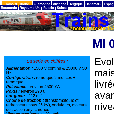
Trains d'Europe
Allemagne
Autriche
Belgique
Danemark
Espag
Roumanie
Royaume Uni
Russie
Suisse
MI 
Evo
La série en chiffres :
Alimentation :
1500 V continu & 25000 V 50
mai
Hz
Configuration :
remorque 3 morices +
liv
remorque
Puissance :
environ 4500 kW
Poids :
environ 290 t.
ava
Longueur :
112 m ?
Chaîne de traction :
(transformateurs et
niv
redresseurs sous 25 kV), onduleurs, moteurs
de traction asynchrones