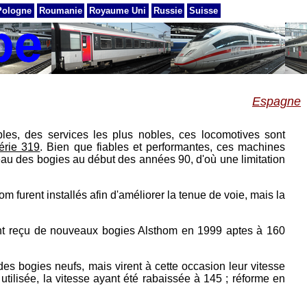
Pologne
Roumanie
Royaume Uni
Russie
Suisse
Espagne
es, des services les plus nobles, ces locomotives sont
érie 319
. Bien que fiables et performantes, ces machines
au des bogies au début des années 90, d'où une limitation
m furent installés afin d'améliorer la tenue de voie, mais la
 ont reçu de nouveaux bogies Alsthom en 1999 aptes à 160
des bogies neufs, mais virent à cette occasion leur vitesse
utilisée, la vitesse ayant été rabaissée à 145 ; réforme en