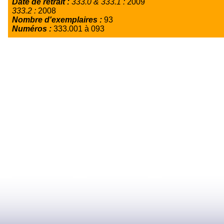
Date de retrait :
333.0 & 333.1 :
2009
333.2 :
2008
Nombre d'exemplaires :
93
Numéros :
333.001 à 093