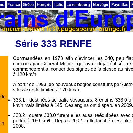
ne
France
Grèce
Hongrie
Italie
Luxembourg
Norvège
Pays Bas
Série 333 RENFE
Commandées en 1973 afin d'évincer les 340, peu fiabl
conçues par General Motors, qui avait déjà réalisé la
s
commencèrent à montrer des signes de faiblesse au nive
à 120 km/h.
A partir de 1993, de nouveaux bogies construits par Alstho
vitesse reste limitée à 120 km/h.
 de
333.1 : destinées au trafic voyageurs, 8 engins 333.0
km/h mais limités à 145. Ces engins ont disparu en 2009.
333.2 : quatre 333.0 furent elles aussi rééquipées avec 
portée à 160 km/h. Depuis 2002, cette faculté n'est plus 
ain
2008.