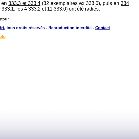
u en
333.3 et 333.4
(32 exemplaires ex 333.0), puis en
334
333.1, les 4 333.2 et 11 333.0) ont été radiés.
etour
fr
), tous droits réservés - Reproduction interdite -
Contact
oto