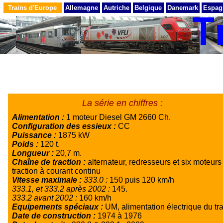
Trains d'Europe
Allemagne
Autriche
Belgique
Danemark
Espag
La série en chiffres :
Alimentation :
1 moteur Diesel GM 2660 Ch.
Configuration des essieux :
CC
Puissance :
1875 kW
Poids :
120 t.
Longueur :
20,7 m.
Chaîne de traction :
alternateur, redresseurs et six moteurs
traction à courant continu
Vitesse maximale :
333.0 :
150 puis 120 km/h
333.1, et 333.2 après 2002 :
145.
333.2 avant 2002 :
160 km/h
Equipements spéciaux :
UM, alimentation électrique du tr
Date de construction :
1974 à 1976