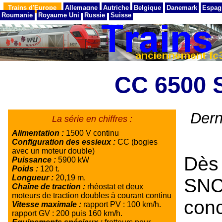
Trains d'Europe
Allemagne
Autriche
Belgique
Danemark
Espag
Roumanie
Royaume Uni
Russie
Suisse
CC 6500
Dern
La série en chiffres :
Alimentation :
1500 V continu
Configuration des essieux :
CC (bogies
avec un moteur double)
Dès
Puissance :
5900 kW
Poids :
120 t.
Longueur :
20,19 m.
SN
Chaîne de traction :
rhéostat et deux
moteurs de traction doubles à courant continu
con
Vitesse maximale :
rapport PV : 100 km/h.
rapport GV : 200 puis 160 km/h.