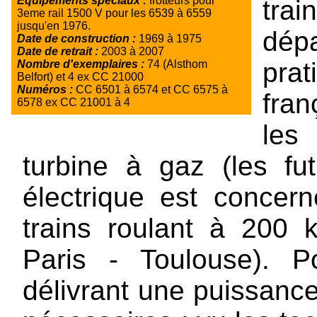
Equipements spéciaux :
frotteurs pour
tra
3eme rail 1500 V pour les 6539 à 6559
jusqu'en 1976.
dé
Date de construction :
1969 à 1975
Date de retrait :
2003 à 2007
prat
Nombre d'exemplaires :
74 (Alsthom
Belfort) et 4 ex CC 21000
Numéros :
CC 6501 à 6574 et CC 6575 à
fra
6578 ex CC 21001 à 4
les
turbine à gaz (les futu
électrique est conce
trains roulant à 200 
Paris - Toulouse). P
délivrant une puissance