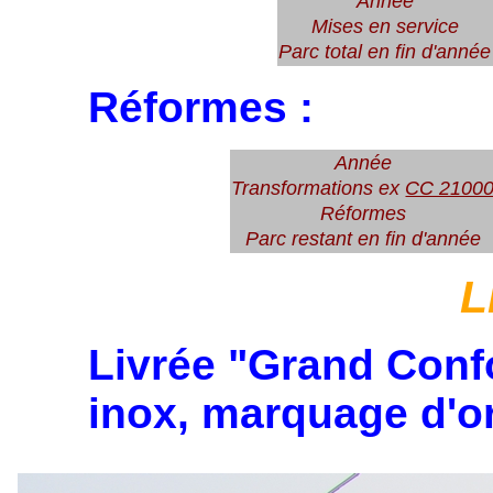
Année
Mises en service
Parc total en fin d'année
Réformes :
Année
Transformations ex
CC 2100
Réformes
Parc restant en fin d'année
L
Livrée "Grand Confo
inox, marquage d'o