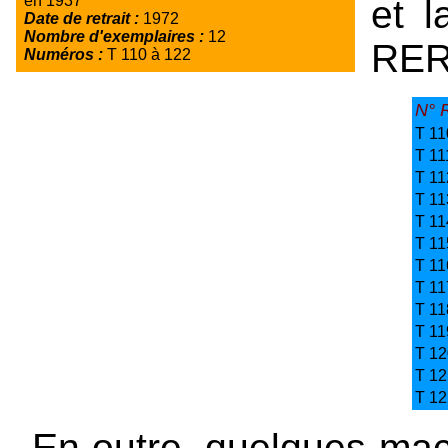
en 1937
et l
Date de retrait :
1972
Nombre d'exemplaires :
12
RER
Numéros :
T 110 à 122
N° 
T 11
T 11
T 11
T 11
T 11
T 11
T 11
T 11
T 11
T 11
T 12
T 12
T 12
En outre, quelques ma