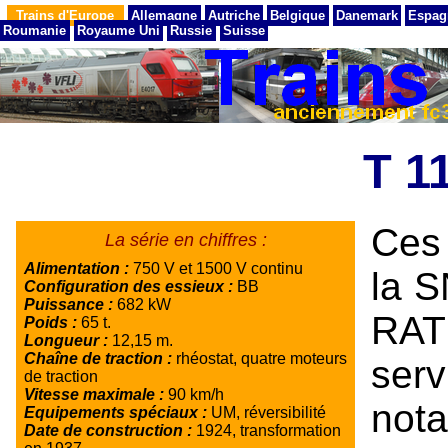
Trains d'Europe
Allemagne
Autriche
Belgique
Danemark
Espag
Roumanie
Royaume Uni
Russie
Suisse
T 1
Ces
La série en chiffres :
Alimentation :
750 V et 1500 V continu
la S
Configuration des essieux :
BB
Puissance :
682 kW
RAT
Poids :
65 t.
Longueur :
12,15 m.
Chaîne de traction :
rhéostat, quatre moteurs
ser
de traction
Vitesse maximale :
90 km/h
not
Equipements spéciaux :
UM, réversibilité
Date de construction :
1924, transformation