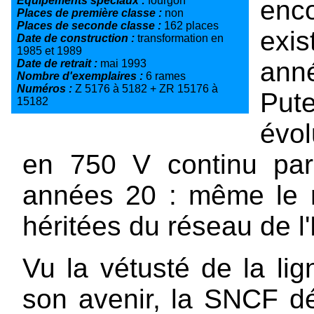
Equipements spéciaux :
fourgon
enc
Places de première classe :
non
Places de seconde classe :
162 places
exi
Date de construction :
transformation en
1985 et 1989
ann
Date de retrait :
mai 1993
Nombre d'exemplaires :
6 rames
Numéros :
Z 5176 à 5182 + ZR 15176 à
Put
15182
évol
en 750 V continu par 
années 20 : même le 
héritées du réseau de l'
Vu la vétusté de la lig
son avenir, la SNCF dé