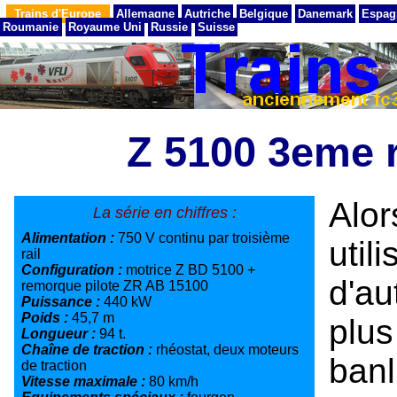
Trains d'Europe
Allemagne
Autriche
Belgique
Danemark
Espag
Roumanie
Royaume Uni
Russie
Suisse
Z 5100 3eme 
Alor
La série en chiffres :
Alimentation :
750 V continu par troisième
uti
rail
Configuration :
motrice Z BD 5100 +
d'a
remorque pilote ZR AB 15100
Puissance :
440 kW
Poids :
45,7 m
plu
Longueur :
94 t.
Chaîne de traction :
rhéostat, deux moteurs
ban
de traction
Vitesse maximale :
80 km/h