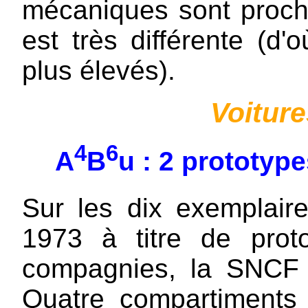
mécaniques sont proche
est très différente (d
plus élevés).
Voiture
4
6
A
B
u : 2 prototyp
Sur les dix exemplair
1973 à titre de proto
compagnies, la SNCF s
Quatre compartiments