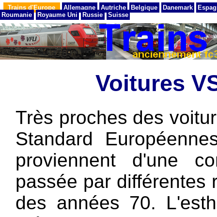
Trains d'Europe
Allemagne
Autriche
Belgique
Danemark
Espag
Roumanie
Royaume Uni
Russie
Suisse
Voitures 
Très proches des voitur
Standard Européennes
proviennent d'une c
passée par différentes
des années 70. L'esthé