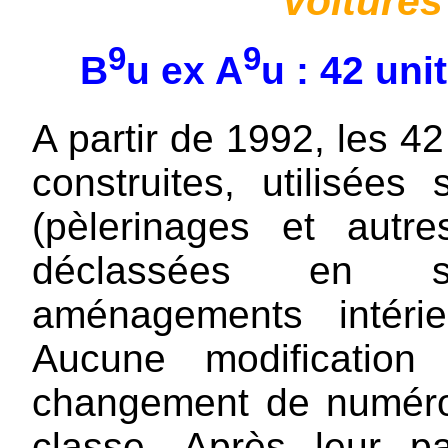
Voitures
9
9
B
u ex A
u : 42 uni
A partir de 1992, les 4
construites, utilisées 
(pèlerinages et autre
déclassées en s
aménagements intéri
Aucune modification
changement de numéro
classe. Après leur p