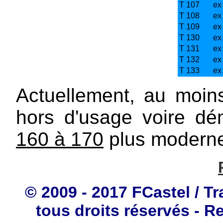
T 107
ex
T 108
ex
T 109
ex
T 130
ex
T 131
ex
T 132
ex
T 133
ex
Actuellement, au moin
hors d'usage voire dém
160 à 170
plus modern
© 2009 - 2017 FCastel / Tr
tous droits réservés - R