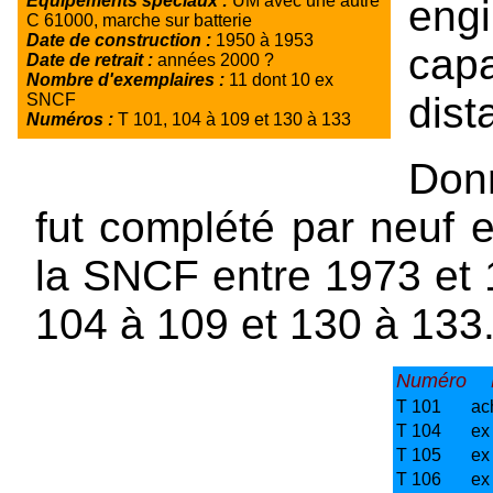
Equipements spéciaux :
UM avec une autre
eng
C 61000, marche sur batterie
Date de construction :
1950 à 1953
capa
Date de retrait :
années 2000 ?
Nombre d'exemplaires :
11 dont 10 ex
dist
SNCF
Numéros :
T 101, 104 à 109 et 130 à 133
Donn
fut complété par neuf 
la SNCF entre 1973 et 
104 à 109 et 130 à 133
Numéro
T 101
ac
T 104
ex
T 105
ex
T 106
ex