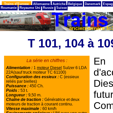
Trains d'Europe
Allemagne
Autriche
Belgique
Danemark
Espag
Roumanie
Royaume Uni
Russie
Suisse
T 101, 104 à 1
En 
La série en chiffres :
Alimentation :
1
moteur Diesel
Sulzer 6 LDA
d'a
22A(sauf truck moiteur TC 61100)
Configuration des essieux :
C (essieux
Die
reliés par bielles)
Puissance :
450 Ch.
Poids :
53 t.
fut
Longueur :
9,50 m.
Chaîne de traction :
Génératrice et deux
Com
moteurs de traction à courant continu.
Vitesse maximale :
60 km/h