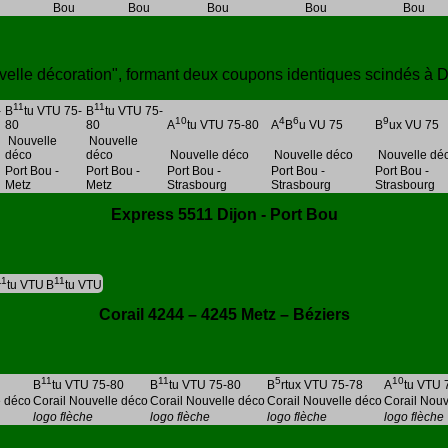
Bou
Bou
Bou
Bou
Bou
elle décoration", formant deux coupons identiques scindés à D
11
11
-
B
tu VTU 75-
B
tu VTU 75-
10
4
6
9
80
80
A
tu VTU 75-80
A
B
u VU 75
B
ux VU 75
Nouvelle
Nouvelle
déco
déco
Nouvelle déco
Nouvelle déco
Nouvelle dé
Port Bou -
Port Bou -
Port Bou -
Port Bou -
Port Bou -
Metz
Metz
Strasbourg
Strasbourg
Strasbourg
Express 5511 Dijon - Port Bou
11
11
tu VTU
B
tu VTU
Corail 4244 – 4245 Metz – Béziers
11
11
5
10
B
tu VTU 75-80
B
tu VTU 75-80
B
rtux VTU 75-78
A
tu VTU 
e déco
Corail Nouvelle déco
Corail Nouvelle déco
Corail Nouvelle déco
Corail Nouv
logo flèche
logo flèche
logo flèche
logo flèche