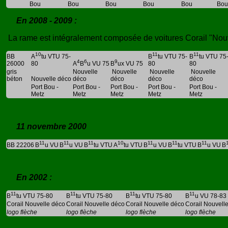
Bou
Bou
Bou
Bou
Bou
Bou
En 2008 - 2009 :
La rame est intégralement composée de voitures Corail "Nouv
10
11
11
BB
A
tu VTU 75-
B
tu VTU 75-
B
tu VTU 75
4
6
9
26000
80
A
B
u VU 75
B
ux VU 75
80
80
gris
Nouvelle
Nouvelle
Nouvelle
Nouvelle
béton
Nouvelle déco
déco
déco
déco
déco
Port Bou -
Port Bou -
Port Bou -
Port Bou -
Port Bou -
Metz
Metz
Metz
Metz
Metz
11 novembre 2000
11
11
11
10
11
11
11
BB 22206
B
u VU
B
u VU
B
tu VTU
A
tu VTU
B
u VU
B
tu VTU
B
u VU
B
En 2002 :
11
11
11
11
B
tu VTU 75-80
B
tu VTU 75-80
B
tu VTU 75-80
B
u VU 78-83
Corail Nouvelle déco
Corail Nouvelle déco
Corail Nouvelle déco
Corail Nouvell
logo flèche
logo flèche
logo flèche
logo flèche