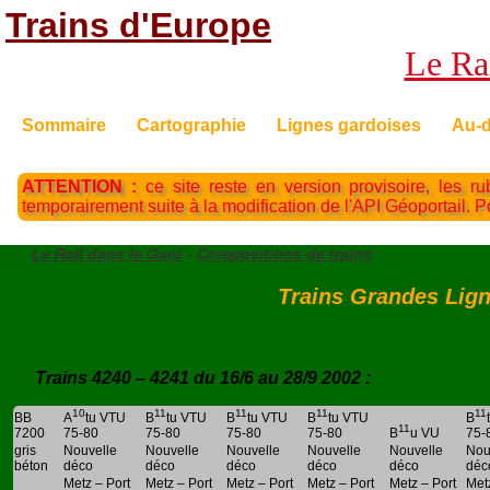
Trains d'Europe
Le Rai
Sommaire
Cartographie
Lignes gardoises
Au-d
ATTENTION :
ce site reste en version provisoire, les ru
temporairement suite à la modification de l'API Géoportail. 
Le Rail dans le Gard
-
Compositions de trains
Trains Grandes Lign
Trains 4240 – 4241 du 16/6 au 28/9 2002 :
10
11
11
11
11
BB
A
tu VTU
B
tu VTU
B
tu VTU
B
tu VTU
B
11
7200
75-80
75-80
75-80
75-80
B
u VU
75-
gris
Nouvelle
Nouvelle
Nouvelle
Nouvelle
Nouvelle
Nou
béton
déco
déco
déco
déco
déco
déc
Metz – Port
Metz – Port
Metz – Port
Metz – Port
Metz – Port
Met