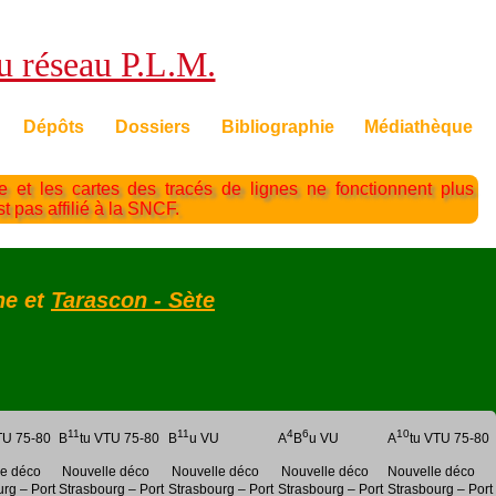
du réseau P.L.M.
Dépôts
Dossiers
Bibliographie
Médiathèque
te et les cartes des tracés de lignes ne fonctionnent plus
st pas affilié à la SNCF.
ne et
Tarascon - Sète
11
11
4
6
10
TU 75-80
B
tu VTU 75-80
B
u VU
A
B
u VU
A
tu VTU 75-80
e déco
Nouvelle déco
Nouvelle déco
Nouvelle déco
Nouvelle déco
rg – Port
Strasbourg – Port
Strasbourg – Port
Strasbourg – Port
Strasbourg – Port