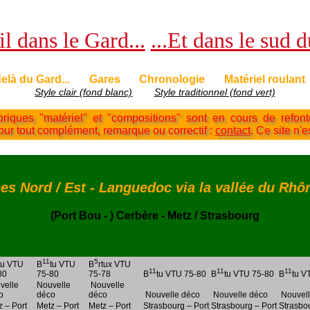
l dans le Gard...
...Et dans le sud 
elà du Gard...
Gares
Chronologie
Matériel roulant
Style clair (fond blanc)
Style traditionnel (fond vert)
briques "matériel" et "compositions" sont en cours de refon
Pour tout complément, remarque ou correctif :
contact
. Ce site n'e
es Nord / Est - Languedoc via la vallée du Rhô
(Port Bou - ) Cerbère - Metz / Strasbourg
11
5
tu VTU
B
tu VTU
B
rtux VTU
11
11
11
80
75-80
75-78
B
tu VTU 75-80
B
tu VTU 75-80
B
tu V
velle
Nouvelle
Nouvelle
o
déco
déco
Nouvelle déco
Nouvelle déco
Nouvell
z – Port
Metz – Port
Metz – Port
Strasbourg – Port
Strasbourg – Port
Strasbou