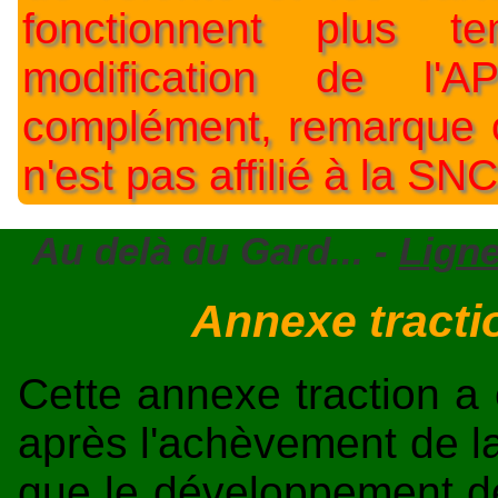
fonctionnent plus t
modification de l'A
complément, remarque o
n'est pas affilié à la SNC
Au delà du Gard... -
Ligne
Annexe tracti
Cette annexe traction a 
après l'achèvement de la
que le développement de