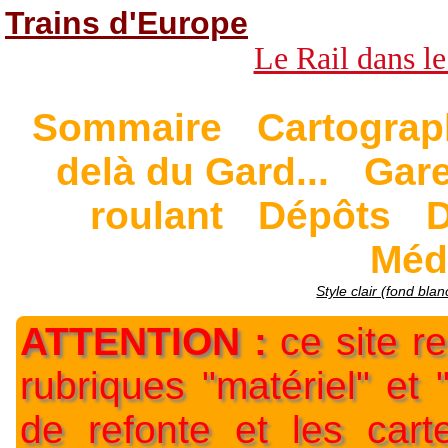
Trains d'Europe
Le Rail dans le
Sommaire
Cartograp
delà du Gard...
Gar
roulant
Dépôts
D
Méd
Style clair (fond blan
ATTENTION :
ce site re
rubriques "matériel" et
de refonte et les car