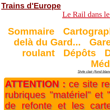
Trains d'Europe
Le Rail dans le
Sommaire
Cartograp
delà du Gard...
Gar
roulant
Dépôts
D
Méd
Style clair (fond blan
ATTENTION :
ce site re
rubriques "matériel" et
de refonte et les car