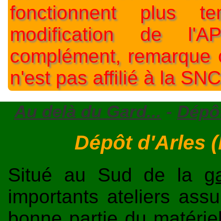
fonctionnent plus t
modification de l'A
complément, remarque o
n'est pas affilié à la SNC
Au delà du Gard...
-
Dépôt
Dépôt d'Arles 
Situé au Sud de la
g
importants ateliers assu
bonne partie du matérie