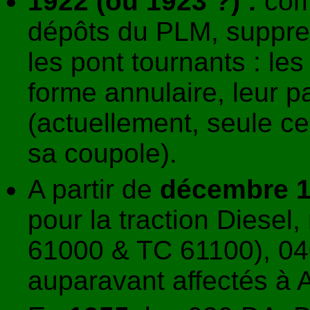
1922 (ou 1923 ?) :
com
dépôts du PLM, suppre
les pont tournants : le
forme annulaire, leur p
(actuellement, seule c
sa coupole).
A partir de
décembre 
pour la traction Diesel
61000 & TC 61100), 0
auparavant affectés à A