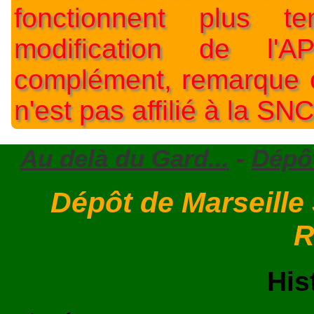
fonctionnent plus t
modification de l'A
complément, remarque o
n'est pas affilié à la SNC
Au delà du Gard...
-
Dépôt
Dépôt de Marseille
R
His