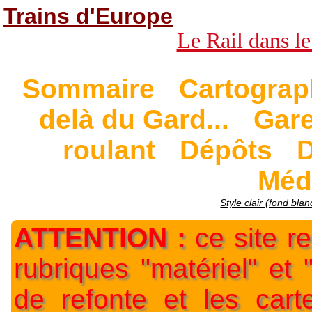
Trains d'Europe
Le Rail dans le
Sommaire
Cartograp
delà du Gard...
Gar
roulant
Dépôts
D
Méd
Style clair (fond blan
ATTENTION :
ce site re
rubriques "matériel" et
de refonte et les car