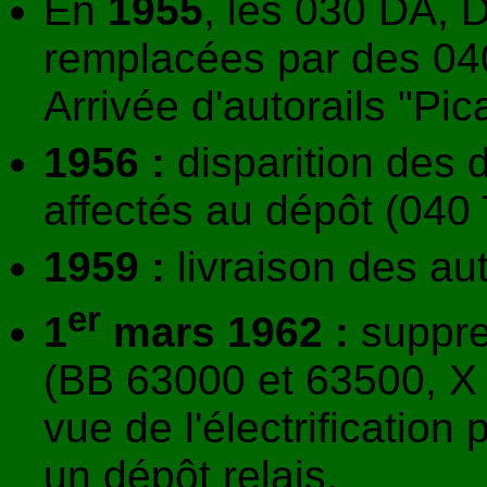
En
1955
, les 030 DA, 
remplacées par des 04
Arrivée d'autorails "Pi
1956 :
disparition des 
affectés au dépôt (040
1959 :
livraison des au
er
1
mars 1962 :
suppres
(BB 63000 et 63500, X
vue de l'électrification
un dépôt relais.