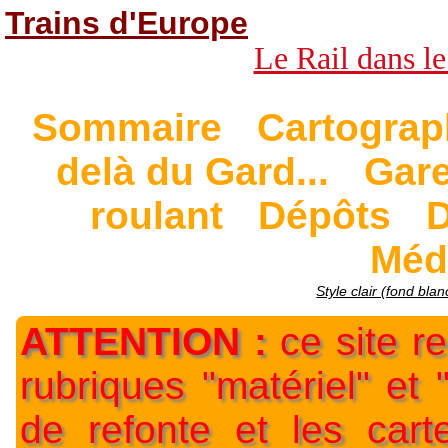
Trains d'Europe
Le Rail dans le
Sommaire
Cartograp
delà du Gard...
Gar
roulant
Dépôts
D
Méd
Style clair (fond blan
ATTENTION :
ce site re
rubriques "matériel" et
de refonte et les car