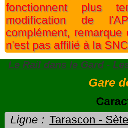
fonctionnent plus t
modification de l'A
complément, remarque o
n'est pas affilié à la SNC
Le Rail dans le Gard
-
Le
Gare d
Carac
Ligne :
Tarascon - Sèt