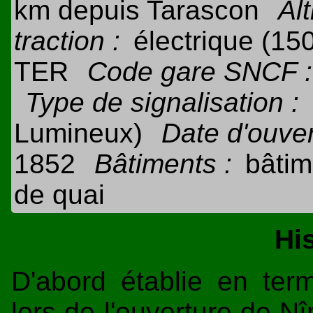
km depuis Tarascon
Alt
traction :
électrique (15
TER
Code gare SNCF :
Type de signalisation :
Lumineux)
Date d'ouver
1852
Bâtiments :
bâtim
de quai
Hi
D'abord établie en ter
lors de l'ouverture de N