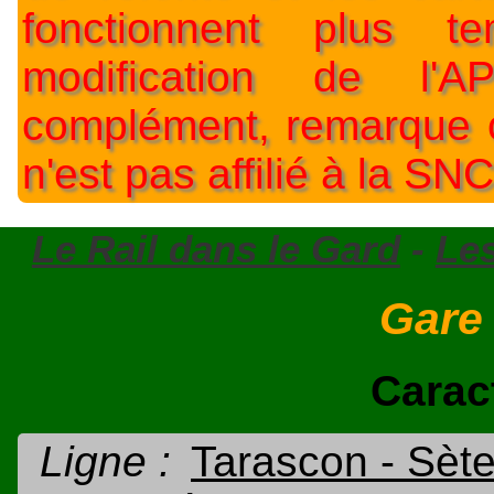
fonctionnent plus t
modification de l'A
complément, remarque o
n'est pas affilié à la SNC
Le Rail dans le Gard
-
Le
Gare
Carac
Ligne :
Tarascon - Sèt