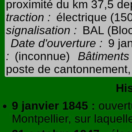
proximité du km 37,5 de
traction :
électrique (15
signalisation :
BAL (Blo
Date d'ouverture :
9 ja
:
(inconnue)
Bâtiments 
poste de cantonnement, 
Hi
9 janvier 1845 :
ouvert
Montpellier, sur laquell