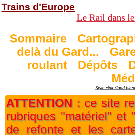
Trains d'Europe
Le Rail dans le
Sommaire
Cartograp
delà du Gard...
Gar
roulant
Dépôts
D
Méd
Style clair (fond blan
ATTENTION :
ce site re
rubriques "matériel" et
de refonte et les car