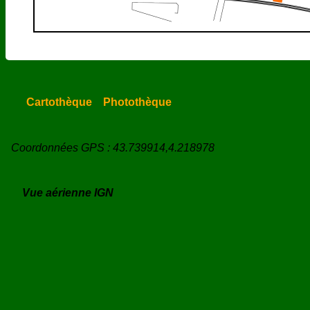
Cartothèque
Photothèque
Coordonnées GPS : 43.739914,4.218978
Vue aérienne IGN