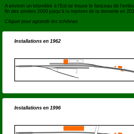
A environ un kilomètre à l'Est se trouve le faisceau de l'embra
fin des années 2000 jusqu'à la reprises de la desserte en 20
Cliquer pour agrandir les schémas
Installations en 1962
Installations en 1996