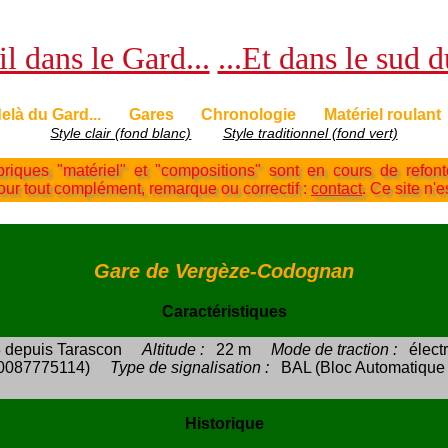
l dans le Gard...
...Et dans le sud 
elà du Gard...
Gares
Chronologie
Matériel roulant
Style clair (fond blanc)
Style traditionnel (fond vert)
briques "matériel" et "compositions" sont en cours de refon
Pour tout complément, remarque ou correctif :
contact
. Ce site n'e
Gare de Vergèze-Codognan
Caractéristiques
 depuis Tarascon
Altitude :
22 m
Mode de traction :
élect
 0087775114)
Type de signalisation :
BAL (Bloc Automatique
Historique