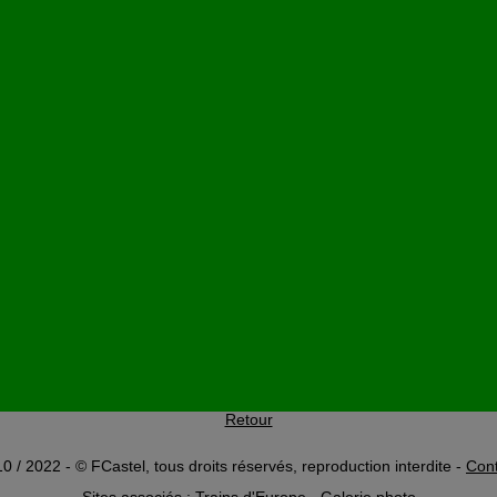
Retour
0 / 2022 - © FCastel, tous droits réservés, reproduction interdite -
Cont