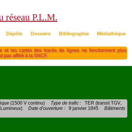
du réseau P.L.M.
Dépôts
Dossiers
Bibliographie
Médiathèque
te et les cartes des tracés de lignes ne fonctionnent plus
st pas affilié à la SNCF.
rique (1500 V continu)
Type de trafic :
TER (transit TGV,
 Lumineux)
Date d'ouverture :
9 janvier 1845
Bâtiments