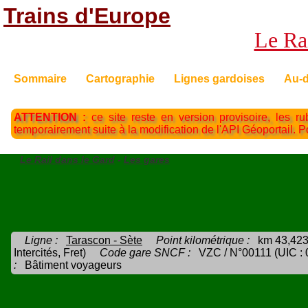
Trains d'Europe
Le Rai
Sommaire
Cartographie
Lignes gardoises
Au-d
ATTENTION :
ce site reste en version provisoire, les ru
temporairement suite à la modification de l'API Géoportail. 
Le Rail dans le Gard
-
Les gares
Ligne :
Tarascon - Sète
Point kilométrique :
km 43,423
Intercités, Fret)
Code gare SNCF :
VZC / N°00111 (UIC :
:
Bâtiment voyageurs