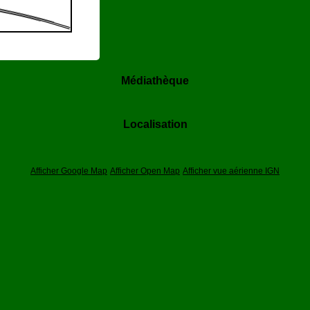
Médiathèque
Localisation
Afficher Google Map
Afficher Open Map
Afficher vue aérienne IGN