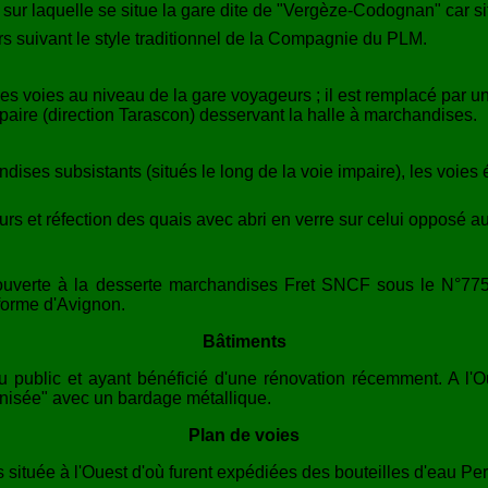
, sur laquelle se situe la gare dite de "Vergèze-Codognan" car
s suivant le style traditionnel de la Compagnie du PLM.
s voies au niveau de la gare voyageurs ; il est remplacé par u
 paire (direction Tarascon) desservant la halle à marchandises.
ses subsistants (situés le long de la voie impaire), les voies
s et réfection des quais avec abri en verre sur celui opposé au
ouverte à la desserte marchandises Fret SNCF sous le N°77511
forme d'Avignon.
Bâtiments
 public et ayant bénéficié d'une rénovation récemment. A l'
nisée" avec un bardage métallique.
Plan de voies
ituée à l'Ouest d'où furent expédiées des bouteilles d'eau Perr