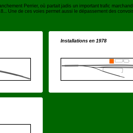
nchement Perrier, où partait jadis un important trafic marchandises
18... Une de ces voies permet aussi le dépassement des convois 
Installations en 1978