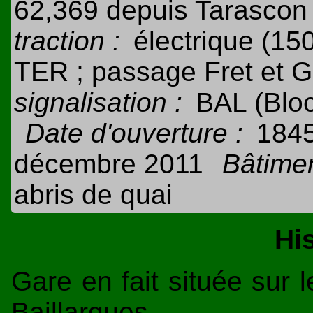
62,369 depuis Tarascon
traction :
électrique (15
TER ; passage Fret et G
signalisation :
BAL (Blo
Date d'ouverture :
184
décembre 2011
Bâtimen
abris de quai
Hi
Gare en fait située sur 
Baillargues.