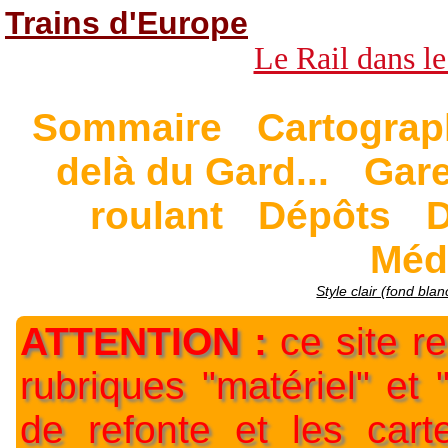
Trains d'Europe
Le Rail dans le
Sommaire
Cartograp
delà du Gard...
Gar
roulant
Dépôts
D
Méd
Style clair (fond blan
ATTENTION :
ce site re
rubriques "matériel" et
de refonte et les car