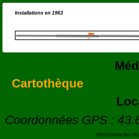
Installations en 1963
Méd
Cartothèque
Loc
Coordonnées GPS : 43.
Afficher Google Map
Aff