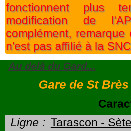
fonctionnent plus t
modification de l'A
complément, remarque o
n'est pas affilié à la SNC
Au delà du Gard...
Gare de St Brès
Carac
Ligne :
Tarascon - Sèt