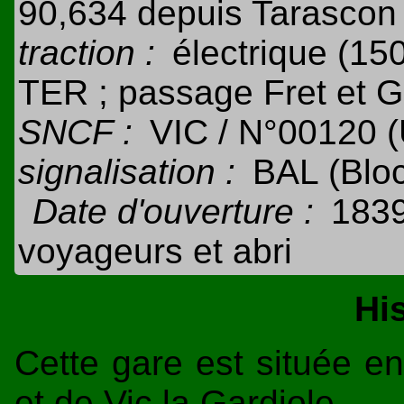
90,634 depuis Tarascon
traction :
électrique (15
TER ; passage Fret et G
SNCF :
VIC / N°00120 
signalisation :
BAL (Blo
Date d'ouverture :
1839
voyageurs et abri
Hi
Cette gare est située e
et de Vic la Gardiole.