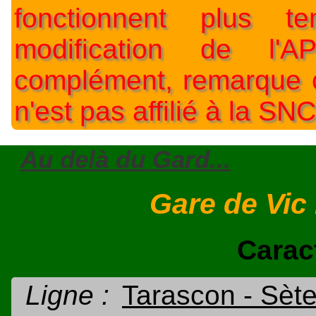
fonctionnent plus t
modification de l'A
complément, remarque o
n'est pas affilié à la SNC
Au delà du Gard...
Gare de Vic 
Carac
Ligne :
Tarascon - Sèt