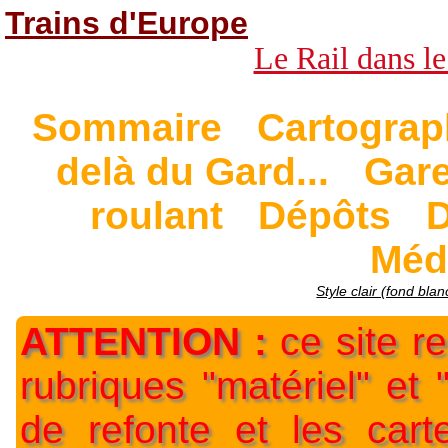
Trains d'Europe
Le Rail dans le
Sommaire
Cartograp
delà du Gard...
Gar
roulant
Dépôts
D
Méd
Style clair (fond blan
ATTENTION :
ce site re
rubriques "matériel" et
de refonte et les car