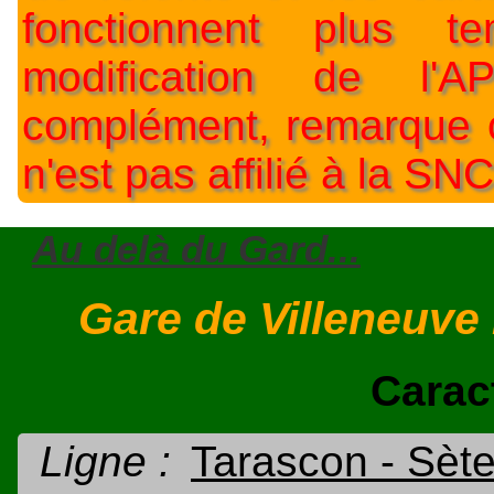
fonctionnent plus t
modification de l'A
complément, remarque o
n'est pas affilié à la SNC
Au delà du Gard...
Gare de Villeneuve
Carac
Ligne :
Tarascon - Sèt