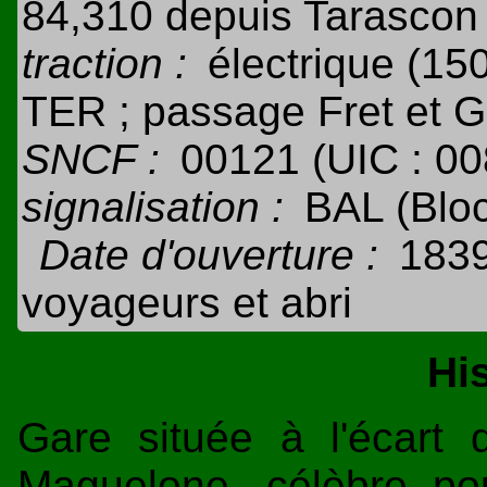
84,310 depuis Tarascon
traction :
électrique (15
TER ; passage Fret et G
SNCF :
00121 (UIC : 0
signalisation :
BAL (Blo
Date d'ouverture :
1839
voyageurs et abri
Hi
Gare située à l'écart 
Maguelone, célèbre po