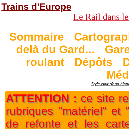
Trains d'Europe
Le Rail dans le
Sommaire
Cartograp
delà du Gard...
Gar
roulant
Dépôts
D
Méd
Style clair (fond blan
ATTENTION :
ce site re
rubriques "matériel" et
de refonte et les car