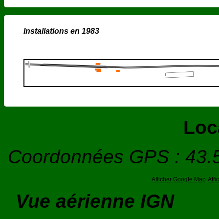
Installations en 1983
Loc
Coordonnées GPS : 43.
Afficher Google Map
Aff
Vue aérienne IGN