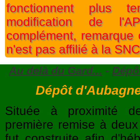
fonctionnent plus t
modification de l'A
complément, remarque o
n'est pas affilié à la SNC
Au delà du Gard...
-
Dépôt
Dépôt d'Aubagne
Située à proximité 
première remise à deux
fut construite afin d'hé