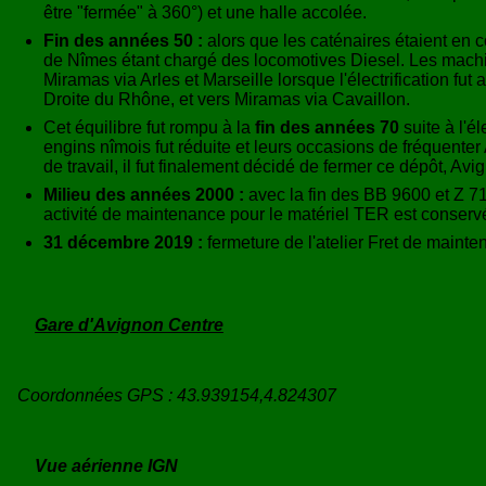
être "fermée" à 360°) et une halle accolée.
Fin des années 50 :
alors que les caténaires étaient en c
de Nîmes étant chargé des locomotives Diesel. Les machin
Miramas via Arles et Marseille lorsque l'électrification f
Droite du Rhône, et vers Miramas via Cavaillon.
Cet équilibre fut rompu à la
fin des années 70
suite à l'é
engins nîmois fut réduite et leurs occasions de fréquente
de travail, il fut finalement décidé de fermer ce dépôt, 
Milieu des années 2000 :
avec la fin des BB 9600 et Z 7
activité de maintenance pour le matériel TER est conservée,
31 décembre 2019 :
fermeture de l'atelier Fret de mainten
Gare d'Avignon Centre
Coordonnées GPS : 43.939154,4.824307
Vue aérienne IGN