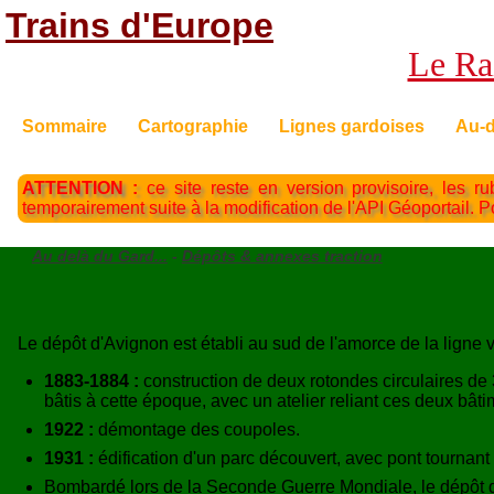
Trains d'Europe
Le Rai
Sommaire
Cartographie
Lignes gardoises
Au-d
ATTENTION :
ce site reste en version provisoire, les ru
temporairement suite à la modification de l'API Géoportail. 
Au delà du Gard...
-
Dépôts & annexes traction
Le dépôt d'Avignon est établi au sud de l'amorce de la ligne 
1883-1884 :
construction de deux rotondes circulaires de
bâtis à cette époque, avec un atelier reliant ces deux bâti
1922 :
démontage des coupoles.
1931 :
édification d'un parc découvert, avec pont tournant
Bombardé lors de la Seconde Guerre Mondiale, le dépôt d