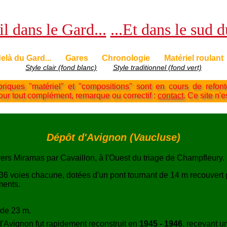
l dans le Gard...
...Et dans le sud 
elà du Gard...
Gares
Chronologie
Matériel roulant
Style clair (fond blanc)
Style traditionnel (fond vert)
briques "matériel" et "compositions" sont en cours de refon
Pour tout complément, remarque ou correctif :
contact
. Ce site n'e
Dépôt d'Avignon (Vaucluse)
vers Miramas par Cavaillon, à l'Ouest du triage de Champfleury.
 36 voies chacune, dotées d'un pont tournant de 14 m recouvert
ments.
 de 23 m.
'Avignon fut rapidement reconstruit en
1945 - 1946
, recevant u