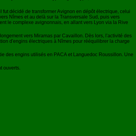
l fut décidé de transformer Avignon en dépôt électrique, celui
ers Nîmes et au delà sur la Transversale Sud, puis vers
ment le complexe avignonnais, en allant vers Lyon via la Rive
rolongement vers Miramas par Cavaillon. Dès lors, l'activité des
ion d'engins électriques à Nîmes pour rééquilibrer la charge
rtie des engins utilisés en PACA et Languedoc Roussillon. Une
t ouverts.