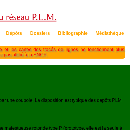
du réseau P.L.M.
Dépôts
Dossiers
Bibliographie
Médiathèque
te et les cartes des tracés de lignes ne fonctionnent plus
st pas affilié à la SNCF.
 par une coupole. La disposition est typique des dépôts PLM
ne majestueuse rotonde type P (prototype, elle est la seule à