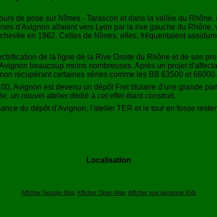
ours de pose sur Nîmes - Tarascon et dans la vallée du Rhône, i
es d'Avignon allaient vers Lyon par la rive gauche du Rhône, v
ut achevée en 1962. Celles de Nîmes, elles, fréquentaient assidu
lectrification de la ligne de la Rive Droite du Rhône et de son p
r Avignon beaucoup moins nombreuses. Après un projet d'affectat
Avignon récupérant certaines séries comme les BB 63500 et 66000.
100, Avignon est devenu un dépôt Fret titulaire d'une grande pa
 un nouvel atelier dédié à cet effet étant construit.
ance du dépôt d'Avignon, l'atelier TER et le tour en fosse resten
Localisation
Afficher Google Map
Afficher Open Map
Afficher vue aérienne IGN