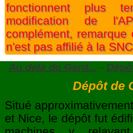
fonctionnent plus t
modification de l'A
complément, remarque o
n'est pas affilié à la SNC
Au delà du Gard...
-
Dépôt
Dépôt de 
Situé approximativement 
et Nice, le dépôt fut édi
machines y relayan