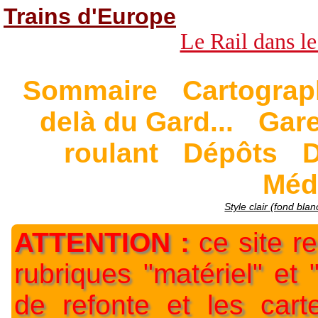
Trains d'Europe
Le Rail dans le
Sommaire
Cartograp
delà du Gard...
Gar
roulant
Dépôts
D
Méd
Style clair (fond blan
ATTENTION :
ce site re
rubriques "matériel" et
de refonte et les car