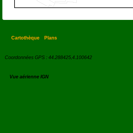
Cartothèque
Plans
Coordonnées GPS : 44.288425,4.100642
Vue aérienne IGN