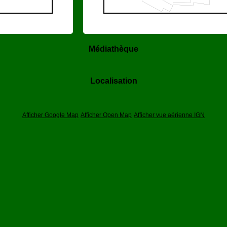
Médiathèque
Localisation
Afficher Google Map
Afficher Open Map
Afficher vue aérienne IGN