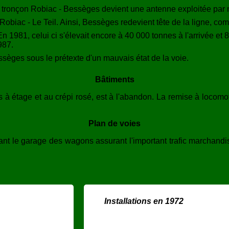
, le tronçon Robiac - Bessèges devient une antenne exploitée par 
Robiac - Le Teil. Ainsi, Bessèges redevient tête de la ligne, com
 1981, celui ci s'élevait encore à 40 000 tonnes à l'arrivée et 
987.
essèges sous le prétexte d'un mauvais état de la voie.
Bâtiments
à étage et au crépi rosé, est à l'abandon. La remise à locomot
Plan de voies
nt le garage des wagons assurant l'important trafic marchandis
Installations en 1972