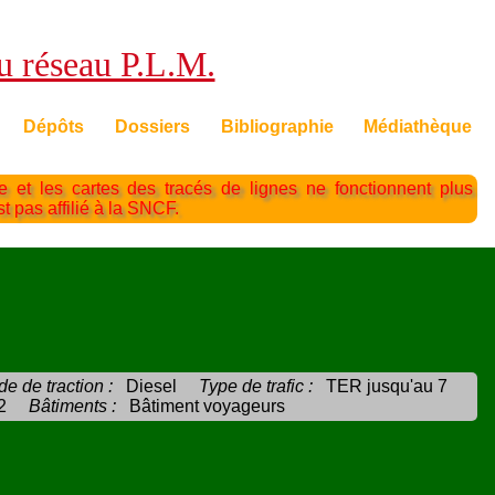
du réseau P.L.M.
Dépôts
Dossiers
Bibliographie
Médiathèque
te et les cartes des tracés de lignes ne fonctionnent plus
st pas affilié à la SNCF.
e de traction :
Diesel
Type de trafic :
TER jusqu'au 7
2
Bâtiments :
Bâtiment voyageurs