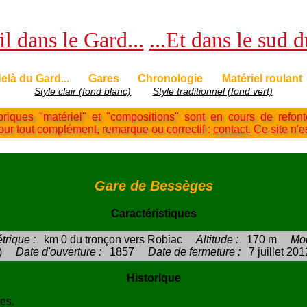
l dans le Gard...
...Et dans le sud 
elà du Gard...
Gares
Chronologie
Matériel roulant
Style clair (fond blanc)
Style traditionnel (fond vert)
briques "matériel" et "compositions" sont en cours de refon
Pour tout complément, remarque ou correctif :
contact
. Ce site n'e
Gare de Bessèges
Caractéristiques
trique :
km 0 du tronçon vers Robiac
Altitude :
170 m
Mod
)
Date d'ouverture :
1857
Date de fermeture :
7 juillet 201
Historique
es.