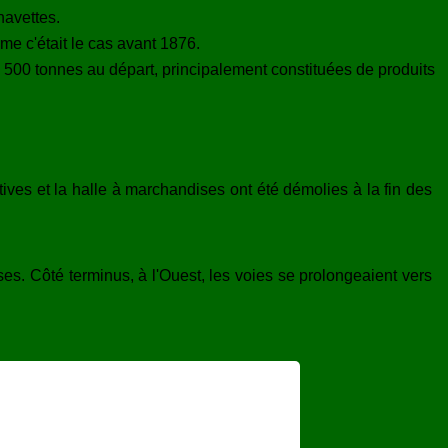
navettes.
me c'était le cas avant 1876.
8 500 tonnes au départ, principalement constituées de produits
ives et la halle à marchandises ont été démolies à la fin des
es. Côté terminus, à l'Ouest, les voies se prolongeaient vers