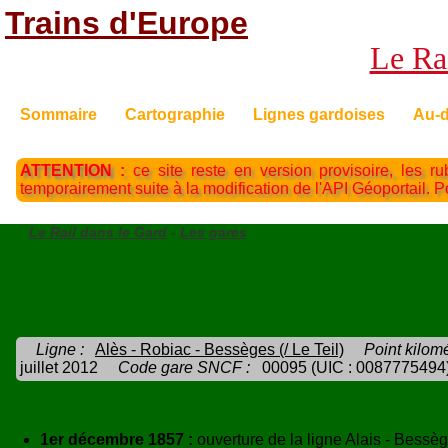
Trains d'Europe
Le Rai
Sommaire
Cartographie
Lignes gardoises
Au-d
ATTENTION :
ce site reste en version provisoire, les ru
temporairement suite à la modification de l'API Géoportail. 
Le Rail dans le Gard
-
Les gares
Ligne :
Alès - Robiac - Bessèges (/ Le Teil)
Point kilomé
juillet 2012
Code gare SNCF :
00095 (UIC : 0087775494
1er décembre 1857 :
ouverture de la ligne Alais - Bessèg