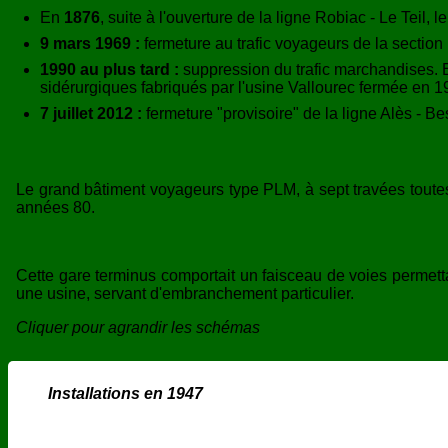
En
1876
, suite à l'ouverture de la ligne Robiac - Le Teil
9 mars 1969 :
fermeture au trafic voyageurs de la section 
1990 au plus tard :
suppression du trafic marchandises. En
sidérurgiques fabriqués par l'usine Vallourec fermée en 1
7 juillet 2012 :
fermeture "provisoire" de la ligne Alès - B
Le grand bâtiment voyageurs type PLM, à sept travées toutes 
années 80.
Cette gare terminus comportait un faisceau de voies permetta
une usine, servant d'embranchement particulier.
Cliquer pour agrandir les schémas
Installations en 1947