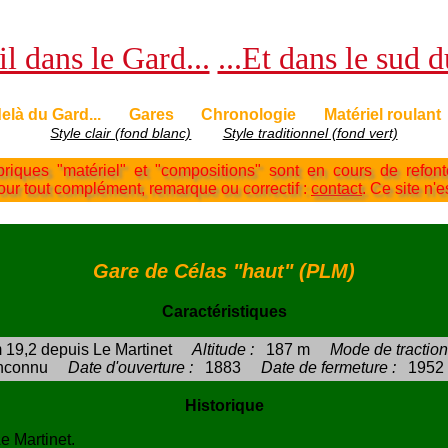
l dans le Gard...
...Et dans le sud 
elà du Gard...
Gares
Chronologie
Matériel roulant
Style clair (fond blanc)
Style traditionnel (fond vert)
briques "matériel" et "compositions" sont en cours de refon
Pour tout complément, remarque ou correctif :
contact
. Ce site n'e
Gare de Célas "haut" (PLM)
Caractéristiques
 19,2 depuis Le Martinet
Altitude :
187 m
Mode de traction
nconnu
Date d'ouverture :
1883
Date de fermeture :
1952
Historique
e Martinet.