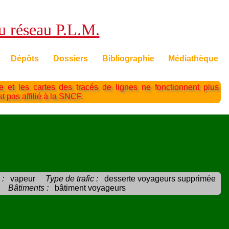
du réseau P.L.M.
Dépôts
Dossiers
Bibliographie
Médiathèque
te et les cartes des tracés de lignes ne fonctionnent plus
st pas affilié à la SNCF.
 :
vapeur
Type de trafic :
desserte voyageurs supprimée
Bâtiments :
bâtiment voyageurs