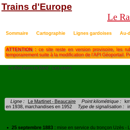
Trains d'Europe
Le Rai
Sommaire
Cartographie
Lignes gardoises
Au-d
ATTENTION :
ce site reste en version provisoire, les ru
temporairement suite à la modification de l'API Géoportail. 
Le Rail dans le Gard
-
Les gares
Ligne :
Le Martinet - Beaucaire
Point kilométrique :
km
en 1938, marchandises en 1952
Type de signalisation :
i
25 septembre 1883 :
mise en service du tronçon Uzès - L