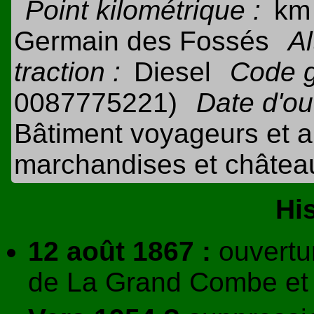
Point kilométrique :
km 
Germain des Fossés
Al
traction :
Diesel
Code 
0087775221)
Date d'ou
Bâtiment voyageurs et ab
marchandises et châtea
Hi
12 août 1867 :
ouvertur
de La Grand Combe et à 