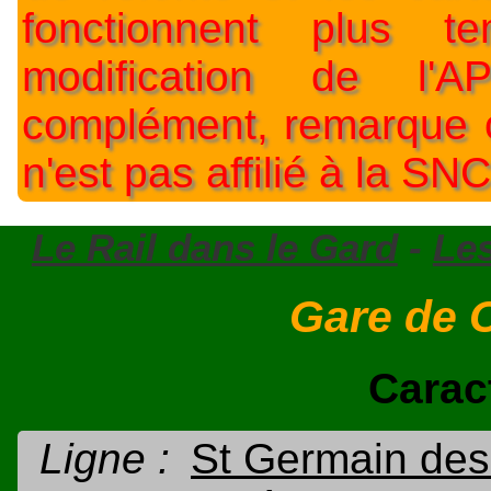
fonctionnent plus t
modification de l'A
complément, remarque o
n'est pas affilié à la SNC
Le Rail dans le Gard
-
Le
Gare de 
Carac
Ligne :
St Germain des