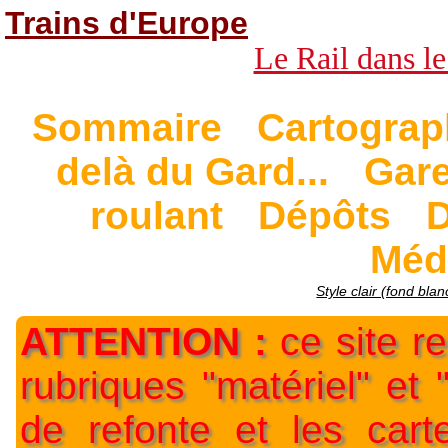
Trains d'Europe
Le Rail dans le
Sommaire
Cartograp
delà du Gard...
Gar
roulant
Dépôts
D
Méd
Style clair (fond blan
ATTENTION :
ce site re
rubriques "matériel" et
de refonte et les car