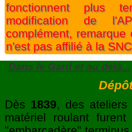
fonctionnent plus t
modification de l'A
complément, remarque o
n'est pas affilié à la SNC
Dans le Gard et au delà...
Dépôt
Dès
1839
, des atelier
matériel roulant furent
"embarcadère" terminus