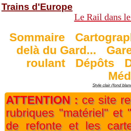
Trains d'Europe
Le Rail dans le
Sommaire
Cartograp
delà du Gard...
Gar
roulant
Dépôts
D
Méd
Style clair (fond blan
ATTENTION :
ce site re
rubriques "matériel" et
de refonte et les car