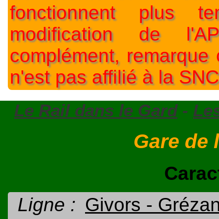
fonctionnent plus t
modification de l'A
complément, remarque o
n'est pas affilié à la SNC
Le Rail dans le Gard
-
Le
Gare de 
Carac
Ligne :
Givors - Gréza