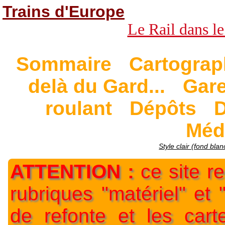
Trains d'Europe
Le Rail dans le
Sommaire
Cartograp
delà du Gard...
Gar
roulant
Dépôts
D
Méd
Style clair (fond blan
ATTENTION :
ce site re
rubriques "matériel" et
de refonte et les car