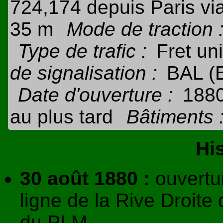
724,174 depuis Paris via
35 m
Mode de traction 
Type de trafic :
Fret un
de signalisation :
BAL (
Date d'ouverture :
188
au plus tard
Bâtiments 
Hi
30 août 1880 :
ouvertur
ligne de la Rive Droit
du PLM.