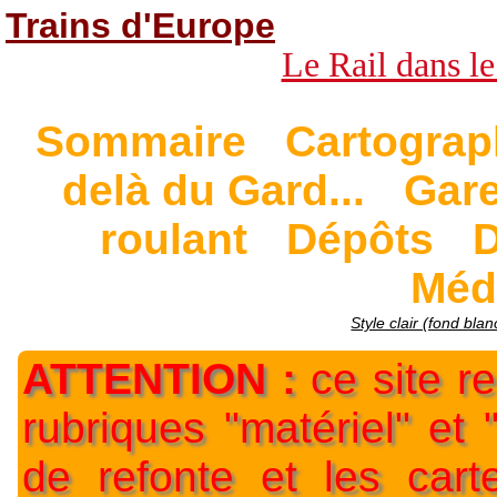
Trains d'Europe
Le Rail dans le
Sommaire
Cartograp
delà du Gard...
Gar
roulant
Dépôts
D
Méd
Style clair (fond blan
ATTENTION :
ce site re
rubriques "matériel" et
de refonte et les car