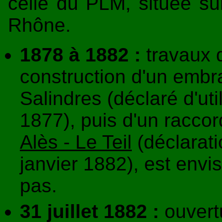
celle du PLM, située sur
Rhône.
1878 à 1882 :
travaux d
construction d'un embr
Salindres (déclaré d'uti
1877), puis d'un racco
Alès - Le Teil
(déclaratio
janvier 1882), est env
pas.
31 juillet 1882 :
ouvertu