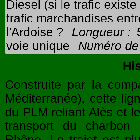
Diesel (si le trafic existe
trafic marchandises entre
l'Ardoise ?
Longueur :
voie unique
Numéro de 
Hi
Construite par la com
Méditerranée), cette lig
du PLM reliant Alès et l
transport du charbon
Rhône. Le trajet est plu