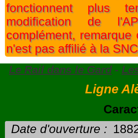
fonctionnent plus t
modification de l'A
complément, remarque o
n'est pas affilié à la SNC
Le Rail dans le Gard
-
Les
Ligne Al
Carac
Date d'ouverture :
188