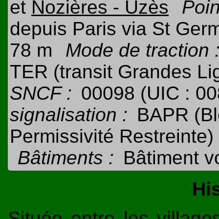
et
Nozières - Uzès
Poin
depuis Paris via St Ger
78 m
Mode de traction 
TER (transit Grandes Lig
SNCF :
00098 (UIC : 0
signalisation :
BAPR (Bl
Permissivité Restreinte)
Bâtiments :
Bâtiment v
Hi
Située entre les villag