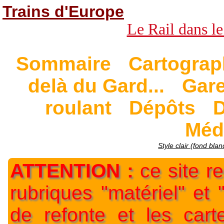
Trains d'Europe
Le Rail dans le
Sommaire
Cartograp
delà du Gard...
Gar
roulant
Dépôts
D
Méd
Style clair (fond blan
ATTENTION :
ce site re
rubriques "matériel" et
de refonte et les car