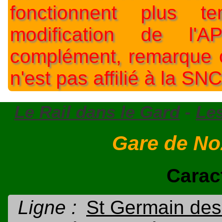
fonctionnent plus t
modification de l'A
complément, remarque o
n'est pas affilié à la SNC
Le Rail dans le Gard
-
Le
Gare de No
Carac
Ligne :
St Germain des