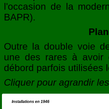
l'occasion de la modern
BAPR).
Plan
Outre la double voie de
une des rares à avoir
débord parfois utilisées 
Cliquer pour agrandir l
Installations en 1946