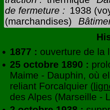
de fermeture :
1938 (vo
(marchandises)
Bâtimen
Hi
1877 :
ouverture de la l
25 octobre 1890 :
prol
Maime - Dauphin, où el
reliant Forcalquier (
lig
des Alpes (Marseille - 
2 octobre 1938 :
suppr