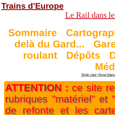
Trains d'Europe
Le Rail dans le
Sommaire
Cartograp
delà du Gard...
Gar
roulant
Dépôts
D
Méd
Style clair (fond blan
ATTENTION :
ce site re
rubriques "matériel" et
de refonte et les car