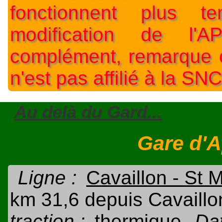
fonctionnent plus t
modification de l'A
complément, remarque o
n'est pas affilié à la SNC
Au delà du Gard...
Gare d'A
Ligne :
Cavaillon - St 
km 31,6 depuis Cavaillo
traction :
thermique
Dat