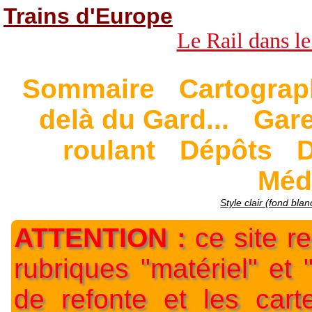
Trains d'Europe
Le Rail dans le
Sommaire
Cartograp
delà du Gard...
Gar
roulant
Dépôts
D
Méd
Style clair (fond blan
ATTENTION :
ce site re
rubriques "matériel" et
de refonte et les car