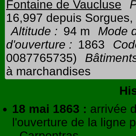
Fontaine de Vaucluse
P
16,997 depuis Sorgues,
Altitude :
94 m
Mode de
d'ouverture :
1863
Cod
0087765735)
Bâtiments
à marchandises
Hi
18 mai 1863 :
arrivée d
l'ouverture de la ligne
- Carpentras.