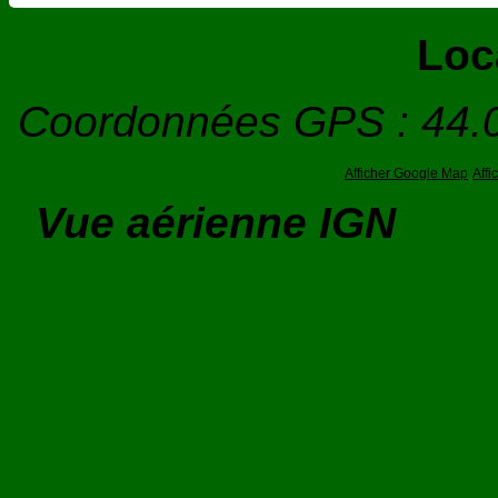
Loc
Coordonnées GPS : 44.
Afficher Google Map
Aff
Vue aérienne IGN