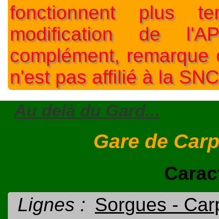
fonctionnent plus t
modification de l'A
complément, remarque o
n'est pas affilié à la SNC
Au delà du Gard...
Gare de Carp
Carac
Lignes :
Sorgues - Car