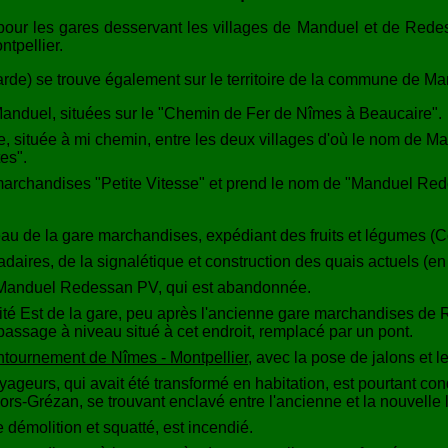
 pour les gares desservant les villages de Manduel et de Redes
tpellier.
rde) se trouve également sur le territoire de la commune de Ma
anduel, situées sur le "Chemin de Fer de Nîmes à Beaucaire".
, située à mi chemin, entre les deux villages d'où le nom de M
es".
 marchandises "Petite Vitesse" et prend le nom de "Manduel Re
u de la gare marchandises, expédiant des fruits et légumes (Co
aires, de la signalétique et construction des quais actuels (en
 Manduel Redessan PV, qui est abandonnée.
 Est de la gare, peu après l'ancienne gare marchandises de Red
passage à niveau situé à cet endroit, remplacé par un pont.
tournement de Nîmes - Montpellier
, avec la pose de jalons et 
yageurs, qui avait été transformé en habitation, est pourtant c
rs-Grézan, se trouvant enclavé entre l'ancienne et la nouvelle 
 démolition et squatté, est incendié.