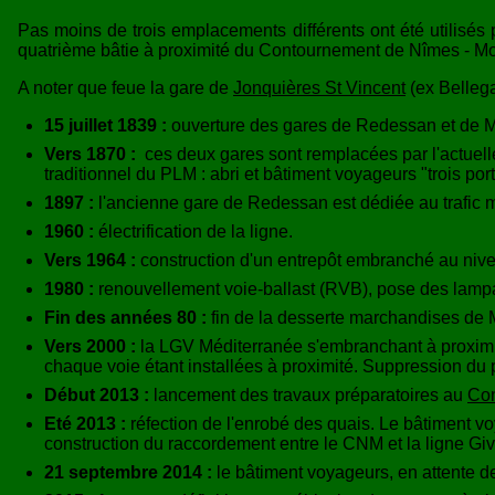
Pas moins de trois emplacements différents ont été utilisés
quatrième bâtie à proximité du Contournement de Nîmes - Mon
A noter que feue la gare de
Jonquières St Vincent
(ex Bellega
15 juillet 1839 :
ouverture des gares de Redessan et de M
Vers 1870 :
ces deux gares sont remplacées par l'actuelle
traditionnel du PLM : abri et bâtiment voyageurs "trois port
1897 :
l'ancienne gare de Redessan est dédiée au trafic
1960 :
électrification de la ligne.
Vers 1964 :
construction d'un entrepôt embranché au nivea
1980 :
renouvellement voie-ballast (RVB), pose des lampad
Fin des années 80 :
fin de la desserte marchandises de
Vers 2000 :
la LGV Méditerranée s'embranchant à proximité
chaque voie étant installées à proximité. Suppression du 
Début 2013 :
lancement des travaux préparatoires au
Con
Eté 2013 :
réfection de l'enrobé des quais. Le bâtiment vo
construction du raccordement entre le CNM et la ligne Givo
21 septembre 2014 :
le bâtiment voyageurs, en attente de