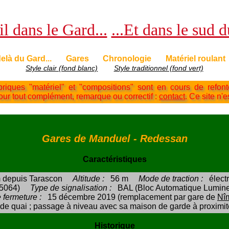
l dans le Gard...
...Et dans le sud 
elà du Gard...
Gares
Chronologie
Matériel roulant
Style clair (fond blanc)
Style traditionnel (fond vert)
briques "matériel" et "compositions" sont en cours de refon
Pour tout complément, remarque ou correctif :
contact
. Ce site n'e
Gares de Manduel - Redessan
Caractéristiques
 depuis Tarascon
Altitude :
56 m
Mode de traction :
élect
5064)
Type de signalisation :
BAL (Bloc Automatique Lumin
 fermeture :
15 décembre 2019 (remplacement par gare de
Nî
 de quai ; passage à niveau avec sa maison de garde à proximit
Historique