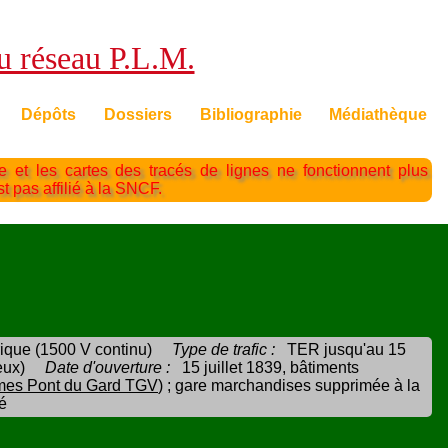
du réseau P.L.M.
Dépôts
Dossiers
Bibliographie
Médiathèque
te et les cartes des tracés de lignes ne fonctionnent plus
st pas affilié à la SNCF.
rique (1500 V continu)
Type de trafic :
TER jusqu'au 15
eux)
Date d'ouverture :
15 juillet 1839, bâtiments
mes Pont du Gard TGV
) ; gare marchandises supprimée à la
é