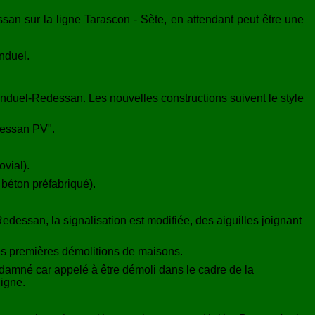
san sur la ligne Tarascon - Sète, en attendant peut être une
nduel.
anduel-Redessan. Les nouvelles constructions suivent le style
dessan PV".
vial).
 béton préfabriqué).
essan, la signalisation est modifiée, des aiguilles joignant
les premières démolitions de maisons.
ondamné car appelé à être démoli dans le cadre de la
ligne.