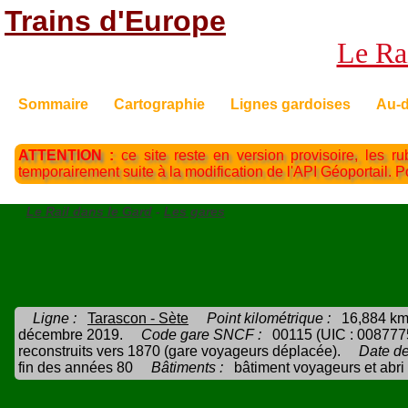
Trains d'Europe
Le Rai
Sommaire
Cartographie
Lignes gardoises
Au-d
ATTENTION :
ce site reste en version provisoire, les ru
temporairement suite à la modification de l'API Géoportail. 
Le Rail dans le Gard
-
Les gares
Ligne :
Tarascon - Sète
Point kilométrique :
16,884 km
décembre 2019.
Code gare SNCF :
00115 (UIC : 008777
reconstruits vers 1870 (gare voyageurs déplacée).
Date de
fin des années 80
Bâtiments :
bâtiment voyageurs et abri