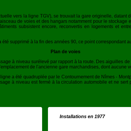
ctuelle vers la ligne TGV), se trouvait la gare originelle, datan
sceau de voies et des hangars notamment pour le stockage et tra
âtiments subsistent encore, reconvertis en logements et ent
 a été supprimé à la fin des années 90, ce point correspondant 
Plan de voies
sage à niveau surélevé par rapport à la route. Des aiguilles de
à l'emplacement de l'ancienne gare marchandises, dont aucune v
 la ligne a été quadruplée par le Contournement de Nîmes - Montp
age à niveau est fermé à la circulation automobile et ne sert 
Installations en 1977