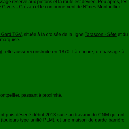
ssage réservé aux piétons et la route est déviée. Peu après, les
e Givors - Grézan
et le contournement de Nîmes Montpellier
u Gard TGV
, située à la croisée de la ligne
Tarascon - Sète
et du
 marquise.
nt
, elle aussi reconstruite en 1870. Là encore, un passage à
tpellier, passant à proximité.
ent puis déserté début 2013 suite au travaux du CNM qui ont
(toujours type unifié PLM), et une maison de garde barrière