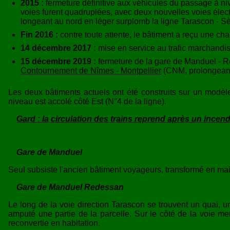
2015 :
fermeture définitive aux véhicules du passage à niv
voies furent quadruplées, avec deux nouvelles voies élec
longeant au nord en léger surplomb la ligne Tarascon - Sè
Fin 2016 :
contre toute attente, le bâtiment a reçu une cha
14 décembre 2017 :
mise en service au trafic marchandi
15 décembre 2019 :
fermeture de la gare de Manduel - R
Contournement de Nîmes - Montpellier
(CNM, prolongeant
Les deux bâtiments actuels ont été construits sur un modè
niveau est accolé côté Est (N°4 de la ligne).
Gard : la circulation des trains reprend après un incen
Gare de Manduel
Seul subsiste l'ancien bâtiment voyageurs, transformé en ma
Gare de Manduel Redessan
Le long de la voie direction Tarascon se trouvent un quai,
amputé une partie de la parcelle. Sur le côté de la voie m
reconvertie en habitation.