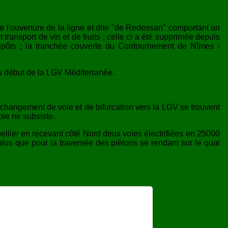
t de l'ouverture de la ligne et dite "de Redessan" comportant un
nsport de vin et de fruits ; celle ci a été supprimée depuis
repôts ; la tranchée couverte du Contournement de Nîmes -
au début de la LGV Méditerranée.
 changement de voie et de bifurcation vers la LGV se trouvent
oie ne subsiste.
ellier en recevant côté Nord deux voies électrifiées en 25000
plus que pour la traversée des piétons se rendant sur le quai