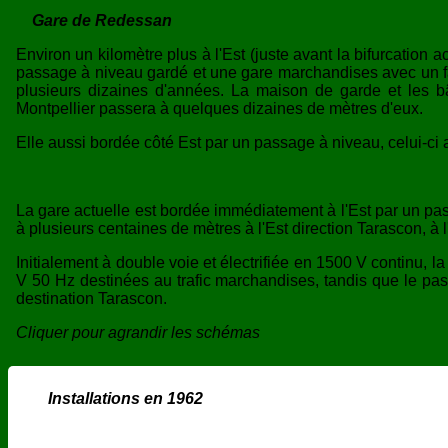
Gare de Redessan
Environ un kilomètre plus à l'Est (juste avant la bifurcation a
passage à niveau gardé et une gare marchandises avec un fai
plusieurs dizaines d'années. La maison de garde et les b
Montpellier passera à quelques dizaines de mètres d'eux.
Elle aussi bordée côté Est par un passage à niveau, celui-ci
La gare actuelle est bordée immédiatement à l'Est par un pas
à plusieurs centaines de mètres à l'Est direction Tarascon, 
Initialement à double voie et électrifiée en 1500 V continu,
V 50 Hz destinées au trafic marchandises, tandis que le pass
destination Tarascon.
Cliquer pour agrandir les schémas
Installations en 1962