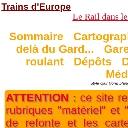
Trains d'Europe
Le Rail dans le
Sommaire
Cartograp
delà du Gard...
Gar
roulant
Dépôts
D
Méd
Style clair (fond blan
ATTENTION :
ce site re
rubriques "matériel" et
de refonte et les car