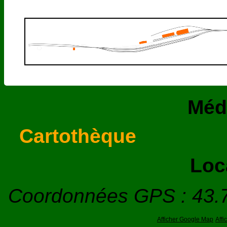
Méd
Cartothèque
Loc
Coordonnées GPS : 43.
Afficher Google Map
Aff