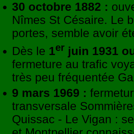
30 octobre 1882 :
ouve
Nîmes St Césaire. Le b
portes, semble avoir ét
er
Dès le
1
juin 1931 o
fermeture au trafic voy
très peu fréquentée Ga
9 mars 1969 :
fermetur
transversale Sommières
Quissac - Le Vigan : se
et Montpellier connaiss