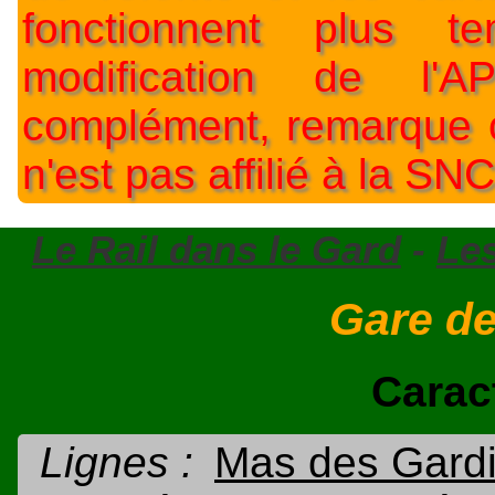
fonctionnent plus t
modification de l'A
complément, remarque o
n'est pas affilié à la SNC
Le Rail dans le Gard
-
Le
Gare d
Carac
Lignes :
Mas des Gardi