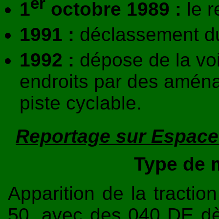
er
1
octobre 1989 :
le r
1991 :
déclassement du 
1992 :
dépose de la vo
endroits par des amén
piste cyclable.
Reportage sur Espace T
Type de m
Apparition de la tracti
50, avec des 040 DE dès