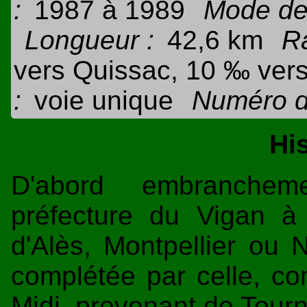
:
1987 à 1989
Mode de 
Longueur :
42,6 km
R
vers Quissac, 10 ‰ ver
:
voie unique
Numéro de
Hi
D'abord embranchem
préfecture du Vigan à 
d'Alès, Montpellier ou N
complétée par celle, co
Midi, provenant de
Tourn