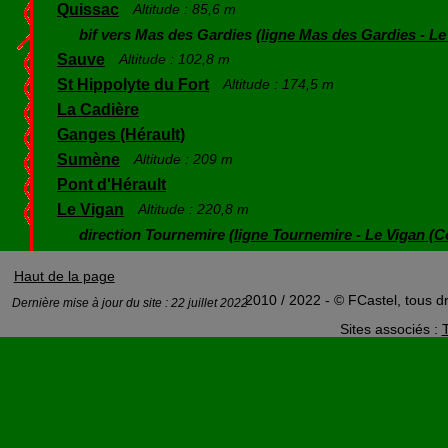
Quissac
Altitude : 85,6 m
bif vers Mas des Gardies (
ligne Mas des Gardies - Le
Sauve
Altitude : 102,8 m
St Hippolyte du Fort
Altitude : 174,5 m
La Cadière
Ganges (Hérault)
Sumène
Altitude : 209 m
Pont d'Hérault
Le Vigan
Altitude : 220,8 m
direction Tournemire (
ligne Tournemire - Le Vigan (
Haut de la page
2010 / 2022 - © FCastel, tous dr
Dernière mise à jour du site : 22 juillet 2022
Sites associés :