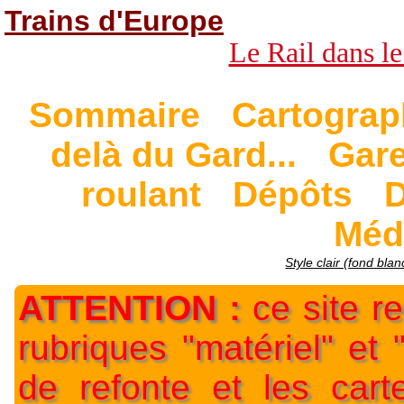
Trains d'Europe
Le Rail dans le
Sommaire
Cartograp
delà du Gard...
Gar
roulant
Dépôts
D
Méd
Style clair (fond blan
ATTENTION :
ce site re
rubriques "matériel" et
de refonte et les car