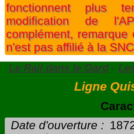
fonctionnent plus t
modification de l'A
complément, remarque o
n'est pas affilié à la SNC
Le Rail dans le Gard
-
Les
Ligne Qui
Carac
Date d'ouverture :
1872