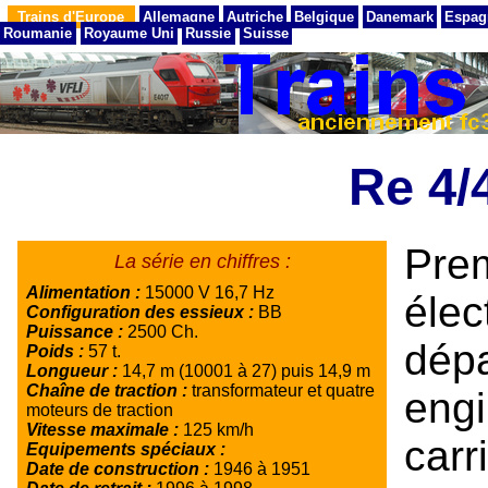
Trains d'Europe
Allemagne
Autriche
Belgique
Danemark
Espag
Roumanie
Royaume Uni
Russie
Suisse
Re 4/
Pr
La série en chiffres :
Alimentation :
15000 V 16,7 Hz
éle
Configuration des essieux :
BB
Puissance :
2500 Ch.
dép
Poids :
57 t.
Longueur :
14,7 m (10001 à 27) puis 14,9 m
Chaîne de traction :
transformateur et quatre
eng
moteurs de traction
Vitesse maximale :
125 km/h
car
Equipements spéciaux :
Date de construction :
1946 à 1951