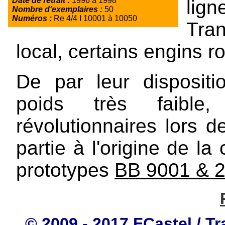
Date de retrait :
1996 à 1998
lig
Nombre d'exemplaires :
50
Numéros :
Re 4/4 I 10001 à 10050
Tra
local, certains engins r
De par leur dispositi
poids très faible
révolutionnaires lors d
partie à l'origine de 
prototypes
BB 9001 & 
© 2009 - 2017 FCastel / Tr