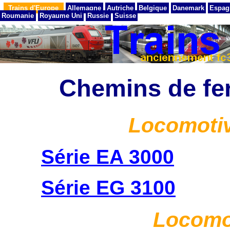
Trains d'Europe
Allemagne
Autriche
Belgique
Danemark
Espag
Roumanie
Royaume Uni
Russie
Suisse
Chemins de fe
Locomotiv
Série EA 3000
Série EG 3100
Locomot