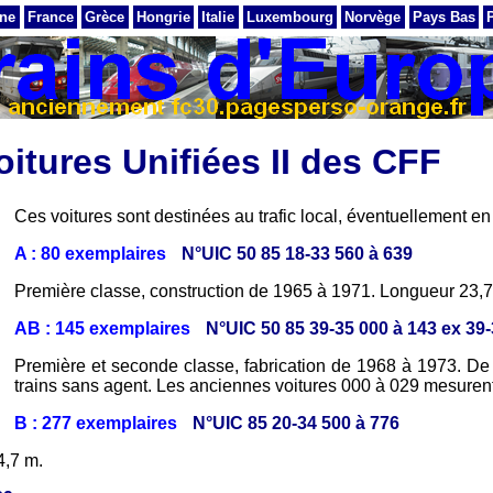
ne
France
Grèce
Hongrie
Italie
Luxembourg
Norvège
Pays Bas
oitures Unifiées II des CFF
Ces voitures sont destinées au trafic local, éventuellement en
A : 80 exemplaires
N°UIC 50 85 18-33 560 à 639
Première classe, construction de 1965 à 1971. Longueur 23,7
AB : 145 exemplaires
N°UIC 50 85 39-35 000 à 143 ex 39-
Première et seconde classe, fabrication de 1968 à 1973. De 
trains sans agent. Les anciennes voitures 000 à 029 mesurent
B : 277 exemplaires
N°UIC 85 20-34 500 à 776
4,7 m.