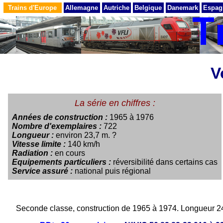
Trains d'Europe
Allemagne
Autriche
Belgique
Danemark
Espag
V
La série en chiffres :
Années de construction :
1965 à 1976
Nombre d'exemplaires :
722
Longueur :
environ 23,7 m. ?
Vitesse limite :
140 km/h
Radiation :
en cours
Equipements particuliers :
réversibilité dans certains cas
Service assuré :
national puis régional
Seconde classe, construction de 1965 à 1974. Longueur 2