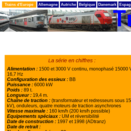
Trains d'Europe
Allemagne
Autriche
Belgique
Danemark
Espag
La série en chiffres :
Alimentation :
1500 et 3000 V continu, monophasé 15000 
16,7 Hz
Configuration des essieux :
BB
Puissance :
6000 kW
Poids :
89 t.
Longueur :
19,4 m.
Chaîne de traction :
(transformateur et redresseurs sous 15
kV), onduleurs, quatre moteurs de traction asynchrones
Vitesse maximale :
160 km/h (200 km/h possible)
Equipements spéciaux :
UM et réversibilité
Date de construction :
1997 et 1998 (ADtranz)
Date de retrait :