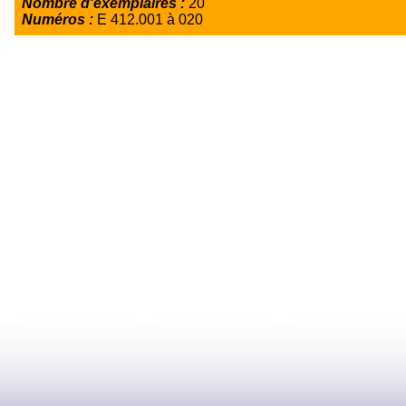
Nombre d'exemplaires :
20
Numéros :
E 412.001 à 020