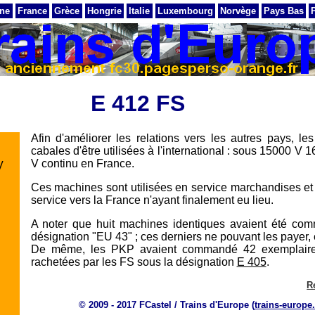
ne
France
Grèce
Hongrie
Italie
Luxembourg
Norvège
Pays Bas
E 412 FS
Afin d'améliorer les relations vers les autres pays,
cabales d'être utilisées à l'international : sous 15000 
V continu en France.
V
Ces machines sont utilisées en service marchandises et 
service vers la France n'ayant finalement eu lieu.
A noter que huit machines identiques avaient été co
désignation "EU 43" ; ces derniers ne pouvant les payer,
De même, les PKP avaient commandé 42 exemplaires 
rachetées par les FS sous la désignation
E 405
.
R
© 2009 - 2017 FCastel / Trains d'Europe (
trains-europe.