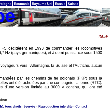
Pologne
Roumanie
Royaume Uni
Russie
Suisse
Italie
 les FS décidèrent en 1993 de commander les locomotives
V 16,7 Hz (pays germaniques), et à demi puissance sous 1500
voyageurs vers l'Allemagne, la Suisse et l'Autriche, aucun
mmandées par les chemins de fer polonais (PKP) sous la
 elles ont été rachetées par une compagnie italienne (RTC).
d'une version limitée au 3000 V continu, qui ont été
etour
fr
), tous droits réservés - Reproduction interdite -
Contact