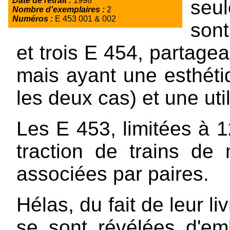
Date de retrait :
1998
seu
Nombre d'exemplaires :
2
Numéros :
E 453 001 & 002
sont
et trois E 454, partag
mais ayant une esthéti
les deux cas) et une util
Les E 453, limitées à 1
traction de trains de
associées par paires.
Hélas, du fait de leur l
se sont révélées d'e