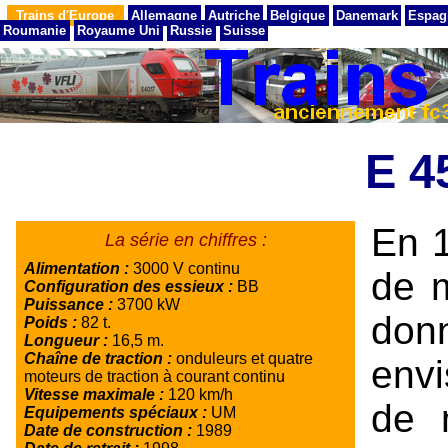
Trains d'Europe
Allemagne
Autriche
Belgique
Danemark
Espag
Roumanie
Royaume Uni
Russie
Suisse
E 4
En 1
La série en chiffres :
Alimentation :
3000 V continu
de 
Configuration des essieux :
BB
Puissance :
3700 kW
don
Poids :
82 t.
Longueur :
16,5 m.
Chaîne de traction :
onduleurs et quatre
env
moteurs de traction à courant continu
Vitesse maximale :
120 km/h
de 
Equipements spéciaux :
UM
Date de construction :
1989