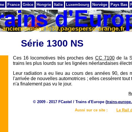
ne
France
Grèce
Hongrie
Italie
Luxembourg
Norvège
Pays Bas
Série 1300 NS
Ces 16 locomotives très proches des
CC 7100
de la S
trains les plus lourds sur les lignées néerlandaises élect
Leur radiation a eu lieu au cours des années 90, des 
l'arrivée de nouvelles automotrices ; elles cessèrent tout 
n'a finalement pas vu le jour.
R
© 2009 - 2017 FCastel / Trains d'Europe (
trains-europe.
Aussi sur ce site :
Le Rail 