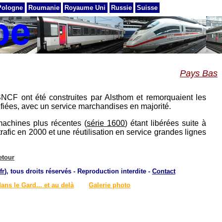
Pologne
Roumanie
Royaume Uni
Russie
Suisse
Pays Bas
NCF ont été construites par Alsthom et remorquaient les
rifiées, avec un service marchandises en majorité.
machines plus récentes (
série 1600
) étant libérées suite à
trafic en 2000 et une réutilisation en service grandes lignes
etour
fr
), tous droits réservés - Reproduction interdite -
Contact
dans le Gard... et au delà
Galerie photo