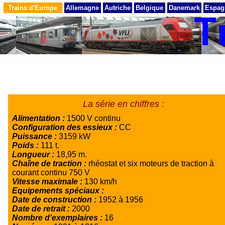
Trains d'Europe
Allemagne
Autriche
Belgique
Danemark
Espag
La série en chiffres :
Alimentation :
1500 V continu
Configuration des essieux :
CC
Puissance :
3159 kW
Poids :
111 t.
Longueur :
18,95 m.
Chaîne de traction :
rhéostat et six moteurs de traction à
courant continu 750 V
Vitesse maximale :
130 km/h
Equipements spéciaux :
Date de construction :
1952 à 1956
Date de retrait :
2000
Nombre d'exemplaires :
16