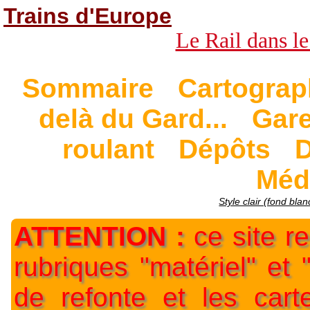
Trains d'Europe
Le Rail dans le
Sommaire
Cartograp
delà du Gard...
Gar
roulant
Dépôts
D
Méd
Style clair (fond blan
ATTENTION :
ce site re
rubriques "matériel" et
de refonte et les car