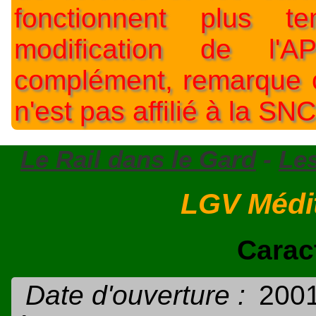
fonctionnent plus t
modification de l'A
complément, remarque o
n'est pas affilié à la SNC
Le Rail dans le Gard
-
Les
LGV Médit
Carac
Date d'ouverture :
200