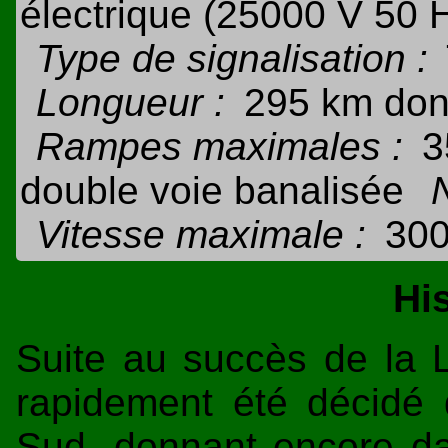
électrique (25000 V 50 
Type de signalisation :
Longueur :
295 km don
Rampes maximales :
3
double voie banalisée
Vitesse maximale :
300
Hi
Suite au succès de la L
rapidement été décidé d
Sud, donnant encore da