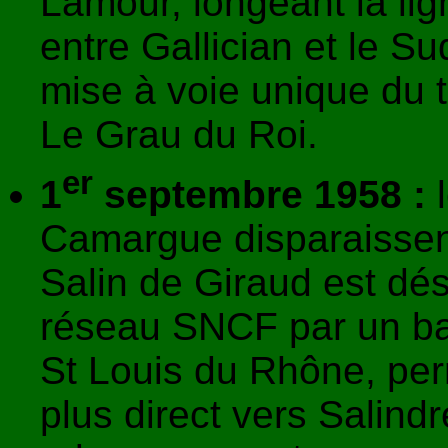
Lamour, longeant la lig
entre Gallician et le S
mise à voie unique du
Le Grau du Roi.
er
1
septembre 1958 :
l
Camargue disparaissent
Salin de Giraud est dé
réseau SNCF par un bac 
St Louis du Rhône, per
plus direct vers Salin