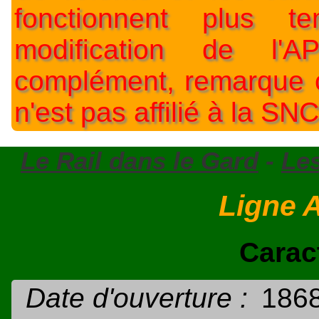
fonctionnent plus t
modification de l'A
complément, remarque o
n'est pas affilié à la SNC
Le Rail dans le Gard
-
Les
Ligne A
Carac
Date d'ouverture :
186