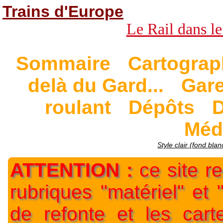
Trains d'Europe
Le Rail dans le
Sommaire
Cartograp
delà du Gard...
Gar
roulant
Dépôts
D
Méd
Style clair (fond blan
ATTENTION :
ce site re
rubriques "matériel" et
de refonte et les car