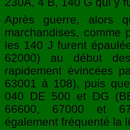
230A, 4 B, 140 G qui y fu
Après guerre, alors qu
marchandises, comme po
les 140 J furent épaul
62000) au début des
rapidement évincées 
63001 à 108), puis qu
040 DE 500 et DG (BB
66600, 67000 et 674
également fréquenté la l