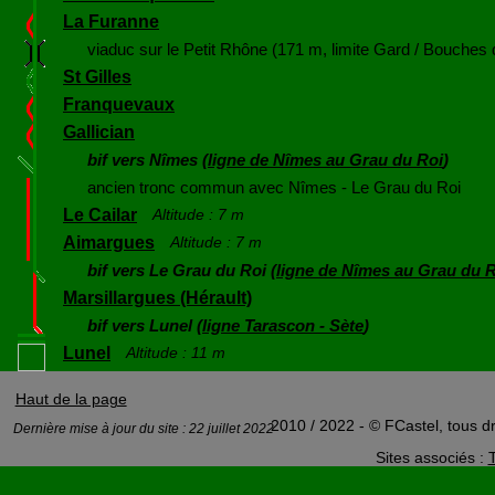
La Furanne
viaduc sur le Petit Rhône (171 m, limite Gard / Bouches
St Gilles
Franquevaux
Gallician
bif vers Nîmes (
ligne de Nîmes au Grau du Roi
)
ancien tronc commun avec Nîmes - Le Grau du Roi
Le Cailar
Altitude : 7 m
Aimargues
Altitude : 7 m
bif vers Le Grau du Roi (
ligne de Nîmes au Grau du 
Marsillargues (Hérault)
bif vers Lunel (
ligne Tarascon - Sète
)
Lunel
Altitude : 11 m
Haut de la page
2010 / 2022 - © FCastel, tous dr
Dernière mise à jour du site : 22 juillet 2022
Sites associés :