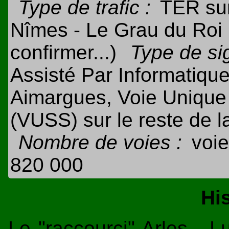
Type de trafic :
TER su
Nîmes - Le Grau du Roi ;
confirmer...)
Type de sig
Assisté Par Informatique
Aimargues, Voie Unique 
(VUSS) sur le reste de l
Nombre de voies :
voi
820 000
Hi
Le "raccourci" Arles - L