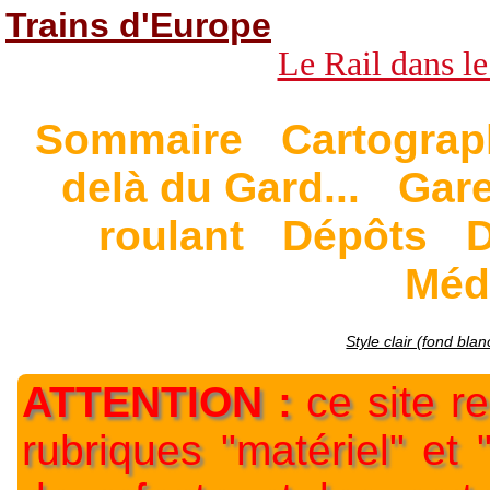
Trains d'Europe
Le Rail dans le
Sommaire
Cartograp
delà du Gard...
Gar
roulant
Dépôts
D
Méd
Style clair (fond blan
ATTENTION :
ce site re
rubriques "matériel" et