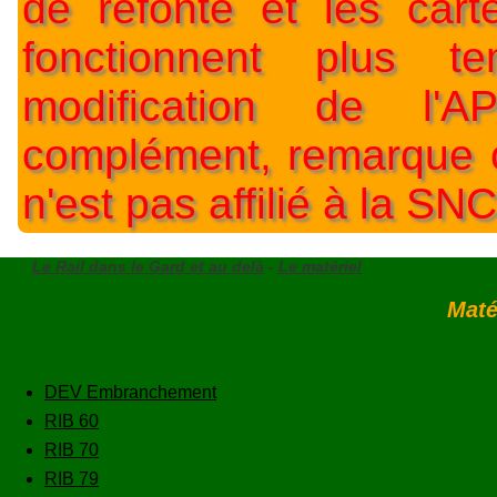
de refonte et les car
fonctionnent plus t
modification de l'A
complément, remarque o
n'est pas affilié à la SNC
Le Rail dans le Gard et au delà
-
Le matériel
Maté
DEV Embranchement
RIB 60
RIB 70
RIB 79