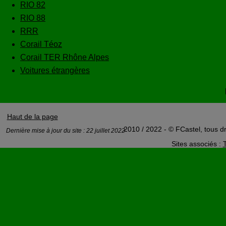
RIO 82
RIO 88
RRR
Corail Téoz
Corail TER Rhône Alpes
Voitures étrangères
Haut de la page
2010 / 2022 - © FCastel, tous dr
Dernière mise à jour du site : 22 juillet 2022
Sites associés :