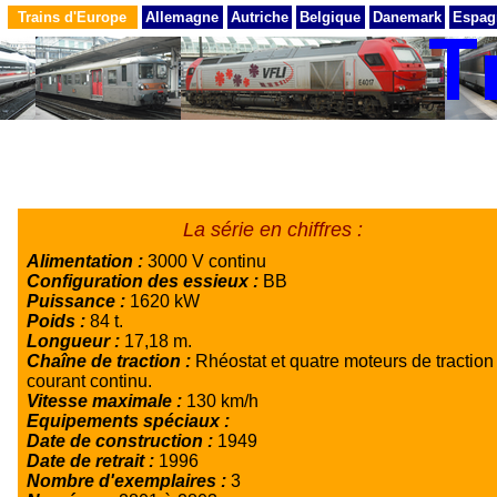
Trains d'Europe
Allemagne
Autriche
Belgique
Danemark
Espag
La série en chiffres :
Alimentation :
3000 V continu
Configuration des essieux :
BB
Puissance :
1620 kW
Poids :
84 t.
Longueur :
17,18 m.
Chaîne de traction :
Rhéostat et quatre moteurs de traction
courant continu.
Vitesse maximale :
130 km/h
Equipements spéciaux :
Date de construction :
1949
Date de retrait :
1996
Nombre d'exemplaires :
3