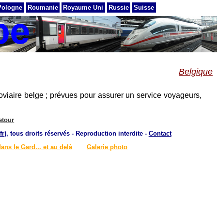
Pologne
Roumanie
Royaume Uni
Russie
Suisse
Belgique
rroviaire belge ; prévues pour assurer un service voyageurs,
etour
fr
), tous droits réservés - Reproduction interdite -
Contact
dans le Gard... et au delà
Galerie photo