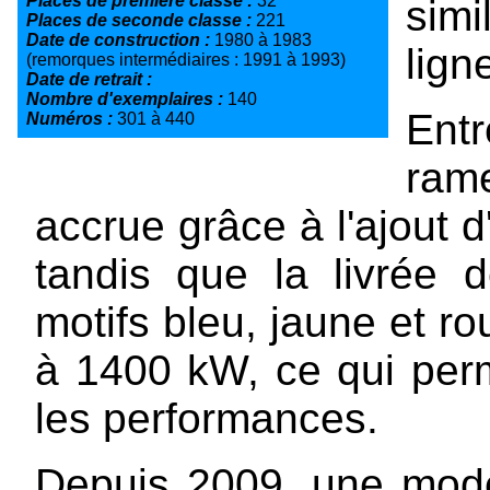
Places de première classe :
32
simi
Places de seconde classe :
221
Date de construction :
1980 à 1983
lign
(remorques intermédiaires : 1991 à 1993)
Date de retrait :
Nombre d'exemplaires :
140
Ent
Numéros :
301 à 440
ram
accrue grâce à l'ajout 
tandis que la livrée 
motifs bleu, jaune et r
à 1400 kW, ce qui per
les performances.
Depuis 2009, une moder