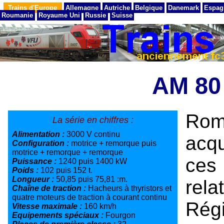
Trains d'Europe
Allemagne
Autriche
Belgique
Danemark
Espag
Roumanie
Royaume Uni
Russie
Suisse
AM 80
Rom
La série en chiffres :
Alimentation :
3000 V continu
acqu
Configuration :
motrice + remorque puis
motrice + remorque + remorque
ces
Puissance :
1240 puis 1400 kW
Poids :
102 puis 152 t.
Longueur :
50,85 puis 75,81 :m.
rel
Chaîne de traction :
Hacheurs à thyristors et
quatre moteurs de traction à courant continu
Rég
Vitesse maximale :
160 km/h
Equipements spéciaux :
Fourgon