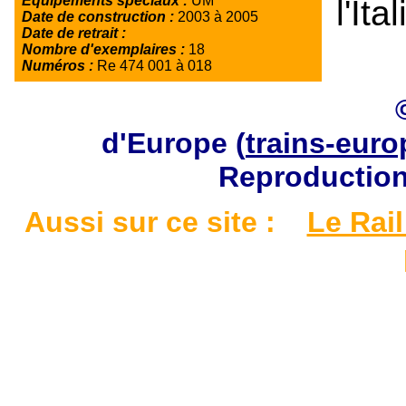
Equipements spéciaux :
UM
l'Ital
Date de construction :
2003 à 2005
Date de retrait :
Nombre d'exemplaires :
18
Numéros :
Re 474 001 à 018
d'Europe (
trains-euro
Reproduction 
Aussi sur ce site :
Le Rail