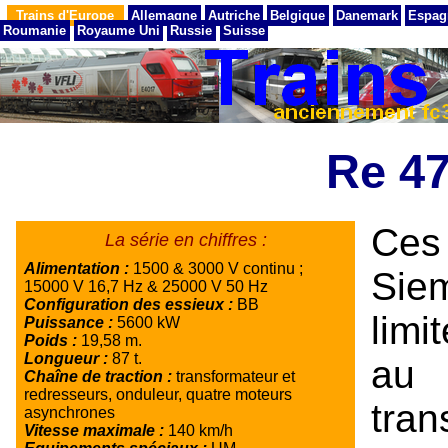
Trains d'Europe
Allemagne
Autriche
Belgique
Danemark
Espag
Roumanie
Royaume Uni
Russie
Suisse
Re 4
Ces
La série en chiffres :
Alimentation :
1500 & 3000 V continu ;
Si
15000 V 16,7 Hz & 25000 V 50 Hz
Configuration des essieux :
BB
limi
Puissance :
5600 kW
Poids :
19,58 m.
Longueur :
87 t.
au
Chaîne de traction :
transformateur et
redresseurs, onduleur, quatre moteurs
tran
asynchrones
Vitesse maximale :
140 km/h