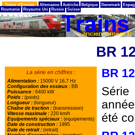
Trains d'Europe
Allemagne
Autriche
Belgique
Danemark
Espag
Roumanie
Royaume Uni
Russie
Suisse
BR 1
BR 12
La série en chiffres :
Alimentation :
15000 V 16,7 Hz
Configuration des essieux :
BB
Séri
Puissance :
6400 kW
Poids :
(poids)
année
Longueur :
(longueur)
Chaîne de traction :
(transmission)
Vitesse maximale :
220 km/h
été c
Equipements spéciaux :
(equipements)
Date de construction :
1995
Date de retrait :
(retrait)