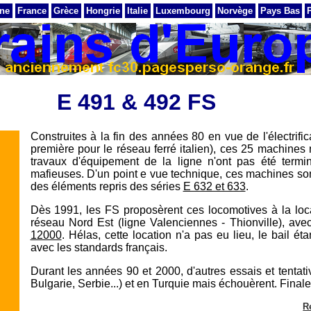
ne
France
Grèce
Hongrie
Italie
Luxembourg
Norvège
Pays Bas
E 491 & 492 FS
Construites à la fin des années 80 en vue de l'électri
première pour le réseau ferré italien), ces 25 machines n
travaux d'équipement de la ligne n'ont pas été term
mafieuses. D'un point e vue technique, ces machines son
des éléments repris des séries
E 632 et 633
.
Dès 1991, les FS proposèrent ces locomotives à la loca
réseau Nord Est (ligne Valenciennes - Thionville), a
12000
. Hélas, cette location n'a pas eu lieu, le bail ét
avec les standards français.
Durant les années 90 et 2000, d'autres essais et tentat
Bulgarie, Serbie...) et en Turquie mais échouèrent. Final
R