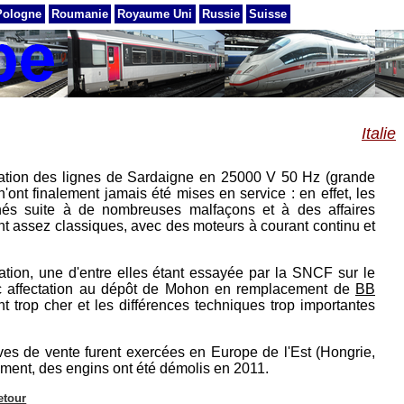
Pologne
Roumanie
Royaume Uni
Russie
Suisse
Italie
fication des lignes de Sardaigne en 25000 V 50 Hz (grande
'ont finalement jamais été mises en service : en effet, les
inés suite à de nombreuses malfaçons et à des affaires
t assez classiques, avec des moteurs à courant continu et
tion, une d'entre elles étant essayée par la SNCF sur le
vec affectation au dépôt de Mohon en remplacement de
BB
ant trop cher et les différences techniques trop importantes
ives de vente furent exercées en Europe de l'Est (Hongrie,
ement, des engins ont été démolis en 2011.
etour