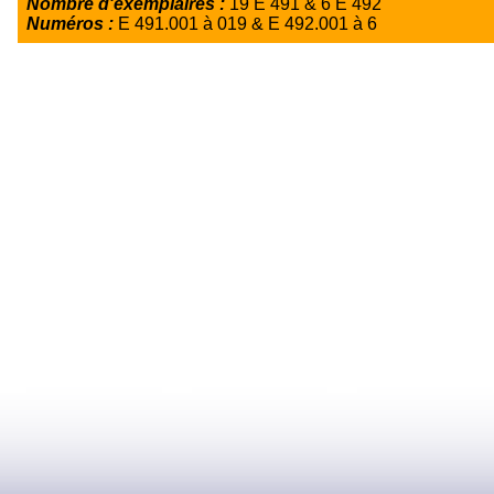
Nombre d'exemplaires :
19 E 491 & 6 E 492
Numéros :
E 491.001 à 019 & E 492.001 à 6