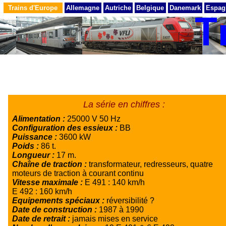
Trains d'Europe
Allemagne
Autriche
Belgique
Danemark
Espag
La série en chiffres :
Alimentation :
25000 V 50 Hz
Configuration des essieux :
BB
Puissance :
3600 kW
Poids :
86 t.
Longueur :
17 m.
Chaîne de traction :
transformateur, redresseurs, quatre
moteurs de traction à courant continu
Vitesse maximale :
E 491 : 140 km/h
E 492 : 160 km/h
Equipements spéciaux :
réversibilité ?
Date de construction :
1987 à 1990
Date de retrait :
jamais mises en service