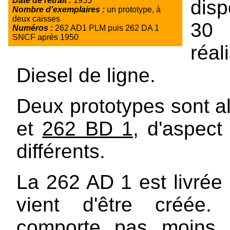
Date de retrait :
1955
disp
Nombre d'exemplaires :
un prototype, à
deux caisses
30 
Numéros :
262 AD1 PLM puis 262 DA 1
SNCF après 1950
réa
Diesel de ligne.
Deux prototypes sont al
et
262 BD 1
, d'aspec
différents.
La 262 AD 1 est livrée
vient d'être créée.
comporte pas moins 