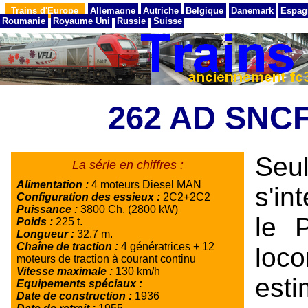
Trains d'Europe
Allemagne
Autriche
Belgique
Danemark
Espag
Roumanie
Royaume Uni
Russie
Suisse
262 AD SNCF
Seu
La série en chiffres :
Alimentation :
4 moteurs Diesel MAN
s'in
Configuration des essieux :
2C2+2C2
Puissance :
3800 Ch. (2800 kW)
le 
Poids :
225 t.
Longueur :
32,7 m.
Chaîne de traction :
4 génératrices + 12
loc
moteurs de traction à courant continu
Vitesse maximale :
130 km/h
est
Equipements spéciaux :
Date de construction :
1936