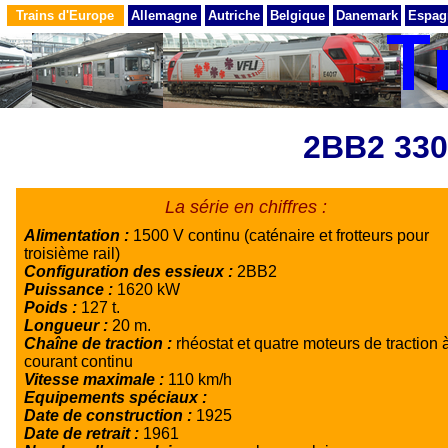
Trains d'Europe
Allemagne
Autriche
Belgique
Danemark
Espag
2BB2 330
La série en chiffres :
Alimentation :
1500 V continu (caténaire et frotteurs pour
troisième rail)
Configuration des essieux :
2BB2
Puissance :
1620 kW
Poids :
127 t.
Longueur :
20 m.
Chaîne de traction :
rhéostat et quatre moteurs de traction 
courant continu
Vitesse maximale :
110 km/h
Equipements spéciaux :
Date de construction :
1925
Date de retrait :
1961