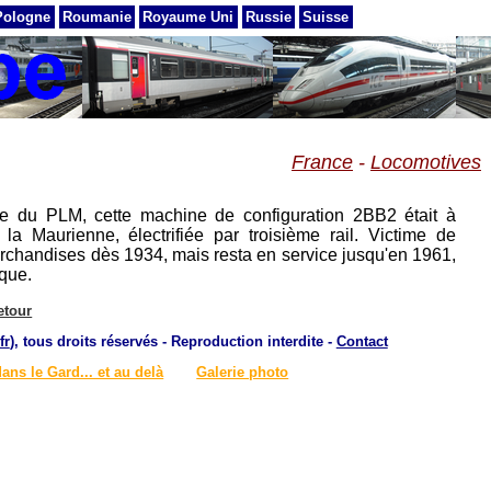
Pologne
Roumanie
Royaume Uni
Russie
Suisse
France
-
Locomotives
ie du PLM, cette machine de configuration 2BB2 était à
 la Maurienne, électrifiée par troisième rail. Victime de
marchandises dès 1934, mais resta en service jusqu'en 1961,
ique.
etour
fr
), tous droits réservés - Reproduction interdite -
Contact
dans le Gard... et au delà
Galerie photo