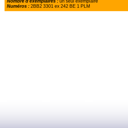
Nombre d'exemplaires :
un seul exemplaire
Numéros :
2BB2 3301 ex 242 BE 1 PLM